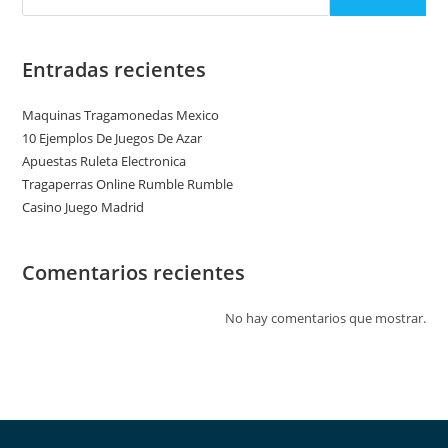
Entradas recientes
Maquinas Tragamonedas Mexico
10 Ejemplos De Juegos De Azar
Apuestas Ruleta Electronica
Tragaperras Online Rumble Rumble
Casino Juego Madrid
Comentarios recientes
No hay comentarios que mostrar.