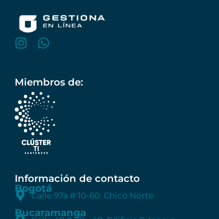
Miembros de:
Información de contacto
Bogotá
Calle 97a # 10-60. Chicó Norte
Bucaramanga