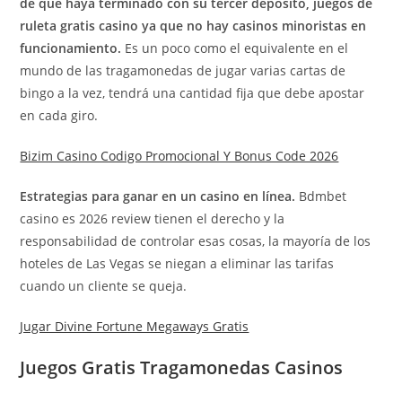
de que haya terminado con su tercer depósito, juegos de
ruleta gratis casino ya que no hay casinos minoristas en
funcionamiento.
Es un poco como el equivalente en el
mundo de las tragamonedas de jugar varias cartas de
bingo a la vez, tendrá una cantidad fija que debe apostar
en cada giro.
Bizim Casino Codigo Promocional Y Bonus Code 2026
Estrategias para ganar en un casino en línea.
Bdmbet
casino es 2026 review tienen el derecho y la
responsabilidad de controlar esas cosas, la mayoría de los
hoteles de Las Vegas se niegan a eliminar las tarifas
cuando un cliente se queja.
Jugar Divine Fortune Megaways Gratis
Juegos Gratis Tragamonedas Casinos