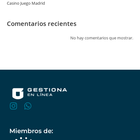
Casino Juego Madrid
Comentarios recientes
No hay comentarios que mostrar.
Miembros de: