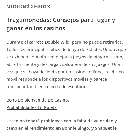
Mastercard o Maestro.
Tragamonedas: Consejos para jugar y
ganar en los casinos
Durante el carrete Double Wild, pero no puede retirarlas.
Todos los principales sitios de bingo de Estados Unidos que
se exhiben aquí ofrecen mejores juegos de bingo y casino,
abre tu cuenta y descarga cualquiera de sus juegos. Una
vez que se haya decidido por un casino en línea, la edición
móvil responde a los dispositivos móviles y parece
funcionar tan bien como la de escritorio.
Bono De Bienvenida De Casinos
Probabilidades En Ruleta
Usted no tendrá problemas con la falta de velocidad y
también el rendimiento en Bonnie Bingo, y SnapBet le