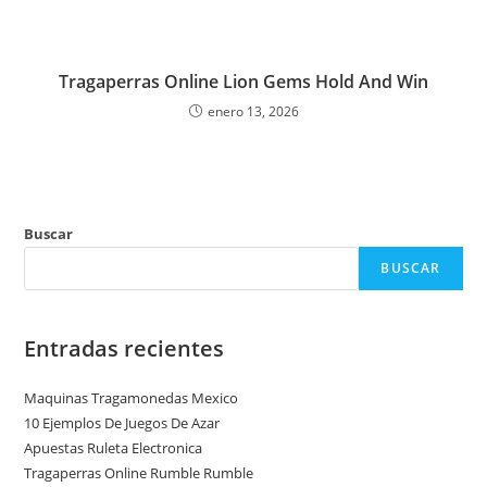
Tragaperras Online Lion Gems Hold And Win
enero 13, 2026
Buscar
BUSCAR
Entradas recientes
Maquinas Tragamonedas Mexico
10 Ejemplos De Juegos De Azar
Apuestas Ruleta Electronica
Tragaperras Online Rumble Rumble