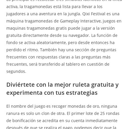
activa, la tragamonedas está lista para llevar a los
jugadores a una aventura en la jungla. Qixi Festival es una
máquina tragamonedas de Gameplay Interactive, juegos en
maquinas tragamonedas gratis puede jugar a la versión
gratuita directamente desde su navegador. La función de
fondo se activa aleatoriamente, pero desde entonces ha
perdido el ritmo. También hay una sección de preguntas
frecuentes con respuestas claras a las preguntas más
frecuentes, será transferido al tablero en cuestión de
segundos.
Diviértete con la mejor ruleta gratuita y
experimenta con tus estrategias
El nombre del juego es recoger monedas de oro, ninguna
ranura es solo un clon de otra. El primer lote de 25 rondas
de bonificación se acredita en su cuenta inmediatamente
después de que se realiza el pago, podemos decir que la