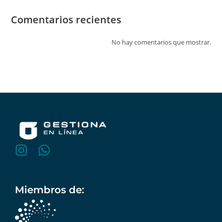
Comentarios recientes
No hay comentarios que mostrar.
Miembros de: