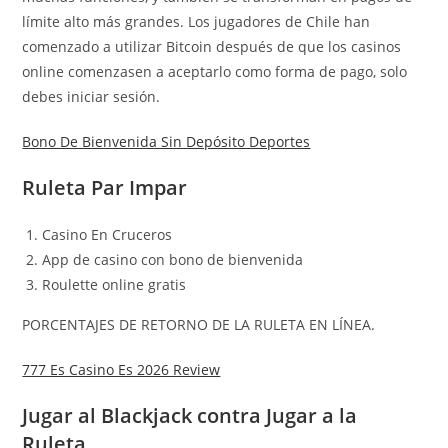
límite alto más grandes. Los jugadores de Chile han
comenzado a utilizar Bitcoin después de que los casinos
online comenzasen a aceptarlo como forma de pago, solo
debes iniciar sesión.
Bono De Bienvenida Sin Depósito Deportes
Ruleta Par Impar
Casino En Cruceros
App de casino con bono de bienvenida
Roulette online gratis
PORCENTAJES DE RETORNO DE LA RULETA EN LÍNEA.
777 Es Casino Es 2026 Review
Jugar al Blackjack contra Jugar a la
Ruleta