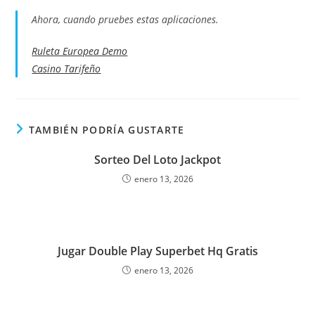
Ahora, cuando pruebes estas aplicaciones.
Ruleta Europea Demo
Casino Tarifeño
TAMBIÉN PODRÍA GUSTARTE
Sorteo Del Loto Jackpot
enero 13, 2026
Jugar Double Play Superbet Hq Gratis
enero 13, 2026