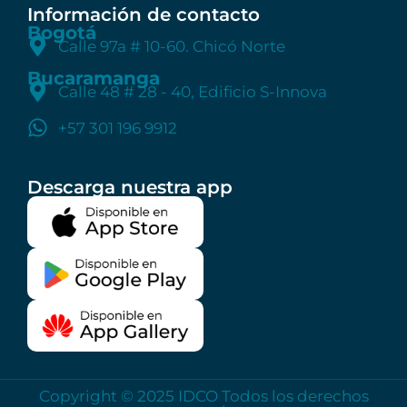
Información de contacto
Bogotá
Calle 97a # 10-60. Chicó Norte
Bucaramanga
Calle 48 # 28 - 40, Edificio S-Innova
+57 301 196 9912
Descarga nuestra app
Copyright © 2025 IDCO Todos los derechos