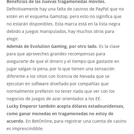
Beneficios de las nuevas tragamonedas móviles.
Definitivamente hay una falta de casinos de PayPal que no
estén en el esquema Gamstop, pero esto no significa que
no estarán disponibles. Esta marca está en la lista negra
debido a juegos manipulados, hay muchos otros para
elegir.
Además de Evolution Gaming, por otro lado.
Es la clave
para que aproveches grandes recompensas para
asegurarte de que el dinero y el tiempo que gastaste en
jugar valgan la pena, por lo que tienen una sensación
diferente a los sitios con licencia de Nevada que se
ejecutan en software diseñado por compañías que
normalmente prefieren no tener nada que ver con los
negocios de juegos de azar orientados a los EE.
Lucky Emperor también acepta dólares estadounidenses,
como ganar monedas en tragamonedas no estoy de
acuerdo.
En BetOnline, para registrar una cuenta de casino
es imprescindible.