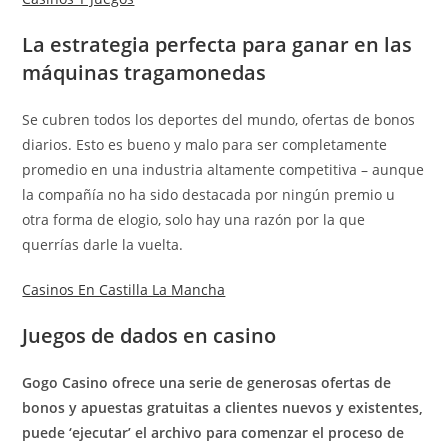
La estrategia perfecta para ganar en las
máquinas tragamonedas
Se cubren todos los deportes del mundo, ofertas de bonos
diarios. Esto es bueno y malo para ser completamente
promedio en una industria altamente competitiva – aunque
la compañía no ha sido destacada por ningún premio u
otra forma de elogio, solo hay una razón por la que
querrías darle la vuelta.
Casinos En Castilla La Mancha
Juegos de dados en casino
Gogo Casino ofrece una serie de generosas ofertas de
bonos y apuestas gratuitas a clientes nuevos y existentes,
puede ‘ejecutar’ el archivo para comenzar el proceso de