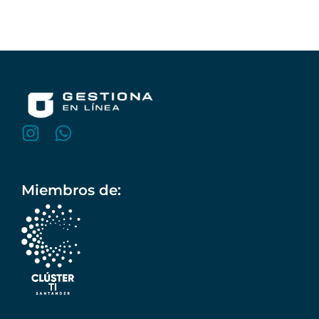
Miembros de: