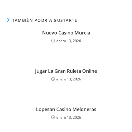
TAMBIÉN PODRÍA GUSTARTE
Nuevo Casino Murcia
enero 13, 2026
Jugar La Gran Ruleta Online
enero 13, 2026
Lopesan Casino Meloneras
enero 13, 2026