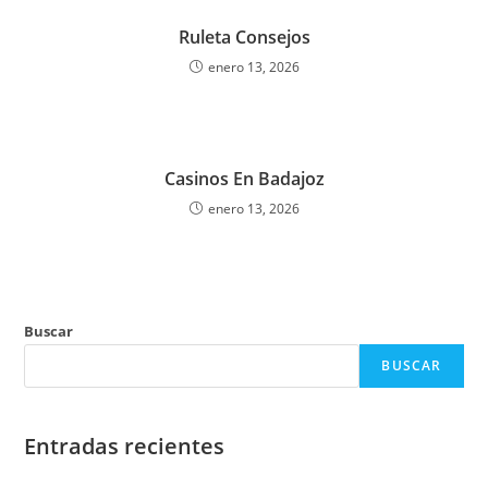
Ruleta Consejos
enero 13, 2026
Casinos En Badajoz
enero 13, 2026
Buscar
BUSCAR
Entradas recientes