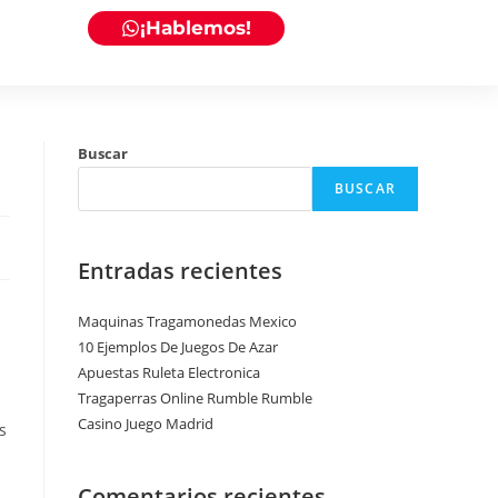
¡Hablemos!
Buscar
BUSCAR
Entradas recientes
Maquinas Tragamonedas Mexico
10 Ejemplos De Juegos De Azar
Apuestas Ruleta Electronica
Tragaperras Online Rumble Rumble
Casino Juego Madrid
s
Comentarios recientes