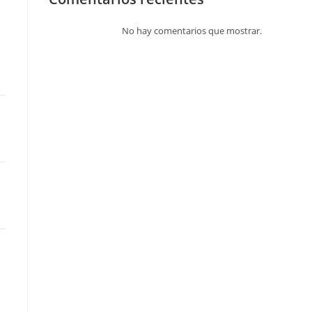
No hay comentarios que mostrar.