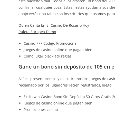
está haciendo mal. Todos ellos ofrecen un bono del 20
confirmar cualquier cosa. Estas fiestas ayudan a sus cl
abajo verás una tabla con los criterios que usamos para
Quien Canta En El Casino De Rosario Hoy
Ruleta Europea Demo
Casino 777 Código Promocional
Juegos de casino online que pagan bien
Como jugar blackjack reglas
Gane un bono sin depósito de 105 en 
Así es, presentaremos y discutiremos los juegos de cas
reclamado por los jugadores recién registrados, luego i
Excitewin Casino Bono Sin Depósito 50 Giros Gratis 
Juegos de casino online que pagan bien
Promociones casino