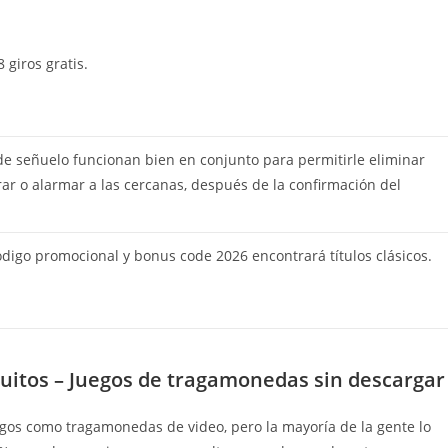
giros gratis.
de señuelo funcionan bien en conjunto para permitirle eliminar
ar o alarmar a las cercanas, después de la confirmación del
digo promocional y bonus code 2026 encontrará títulos clásicos.
tuitos – Juegos de tragamonedas sin descargar
gos como tragamonedas de video, pero la mayoría de la gente lo