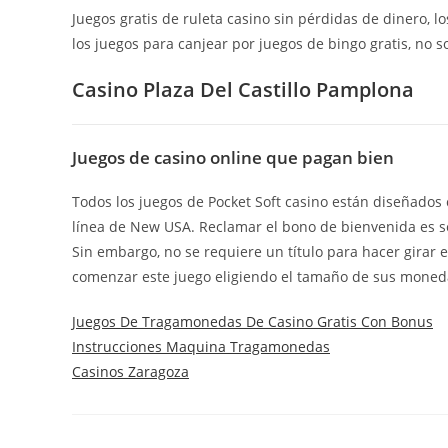
Juegos gratis de ruleta casino sin pérdidas de dinero, 
los juegos para canjear por juegos de bingo gratis, no so
Casino Plaza Del Castillo Pamplona
Juegos de casino online que pagan bien
Todos los juegos de Pocket Soft casino están diseñados 
línea de New USA. Reclamar el bono de bienvenida es se
Sin embargo, no se requiere un título para hacer girar e
comenzar este juego eligiendo el tamaño de sus moneda
Juegos De Tragamonedas De Casino Gratis Con Bonus
Instrucciones Maquina Tragamonedas
Casinos Zaragoza