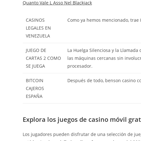
Quanto Vale L Asso Nel Blackjack
CASINOS
Como ya hemos mencionado, trae 8 
LEGALES EN
VENEZUELA
JUEGO DE
La Huelga Silenciosa y la Llamada 
CARTAS 2 COMO
las máquinas cercanas sin involucr
SE JUEGA
procesador.
BITCOIN
Después de todo, benson casino co
CAJEROS
ESPAÑA
Explora los juegos de casino móvil gra
Los jugadores pueden disfrutar de una selección de jue