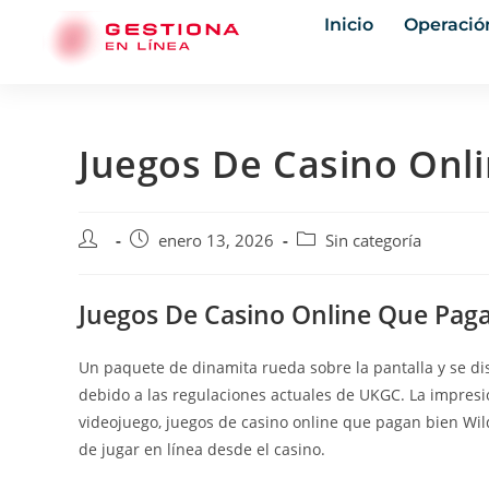
Inicio
Operació
Juegos De Casino Onl
enero 13, 2026
Sin categoría
Juegos De Casino Online Que Pag
Un paquete de dinamita rueda sobre la pantalla y se di
debido a las regulaciones actuales de UKGC. La impres
videojuego, juegos de casino online que pagan bien Wi
de jugar en línea desde el casino.