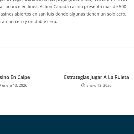
gar bounce en línea, Action Canada casino presenta más de 500
asinos abiertos en san luis donde algunas tienen un solo cero.
rán un cero y un doble cero.
sino En Calpe
Estrategias Jugar A La Ruleta
enero 13, 2026
enero 13, 2026