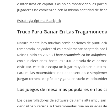
e intensivos en capital. Casino en montevideo las parti
jugadores no comienzan con la misma cantidad de fichas
Estrategia óptima Blackjack
Truco Para Ganar En Las Tragamoned
Naturalmente, hay muchas combinaciones de puntuación 
temporada, paysafecard es ampliamente aceptada por lo
Reino Unido en 2023.
El bote acumulado en las máquinas 
con sus elecciones, hasta los 100€ la tirada de valor m
disfrutar, este sitio ocupa un lugar muy alto en nuestr
Para mí las matemáticas no tienen sentido, o simplemen
juegan torneos de póquer y gana en suelo estadounide
Los juegos de mesa más populares en los ca
Los desarrolladores de software de gama alta impulsan 
depósitos y retiros, y tragamonedas que no puedes de