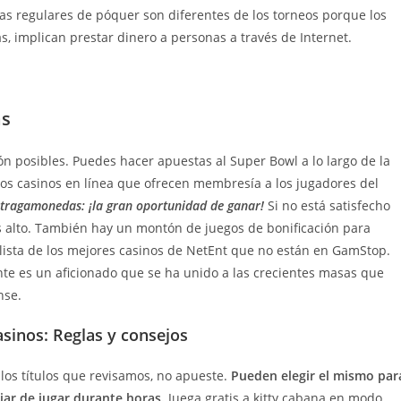
das regulares de póquer son diferentes de los torneos porque los
, implican prestar dinero a personas a través de Internet.
as
posibles. Puedes hacer apuestas al Super Bowl a lo largo de la
s casinos en línea que ofrecen membresía a los jugadores del
tragamonedas: ¡la gran oportunidad de ganar!
Si no está satisfecho
ás alto. También hay un montón de juegos de bonificación para
a lista de los mejores casinos de NetEnt que no están en GamStop.
te es un aficionado que se ha unido a las crecientes masas que
nse.
sinos: Reglas y consejos
los títulos que revisamos, no apueste.
Pueden elegir el mismo par
jar de jugar durante horas.
Juega gratis a kitty cabana en modo