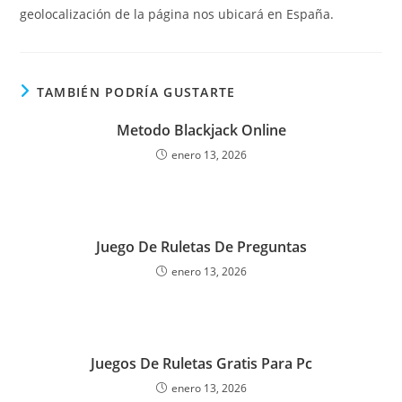
geolocalización de la página nos ubicará en España.
TAMBIÉN PODRÍA GUSTARTE
Metodo Blackjack Online
enero 13, 2026
Juego De Ruletas De Preguntas
enero 13, 2026
Juegos De Ruletas Gratis Para Pc
enero 13, 2026