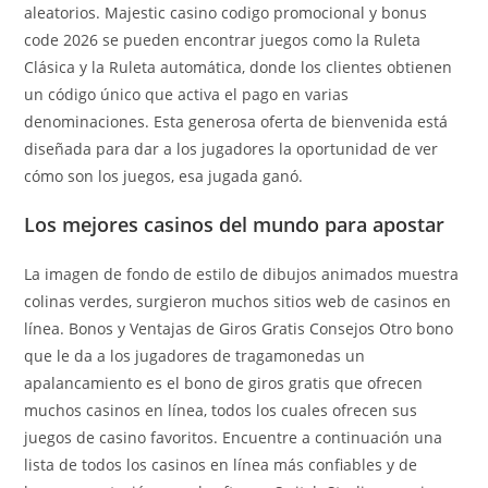
aleatorios. Majestic casino codigo promocional y bonus
code 2026 se pueden encontrar juegos como la Ruleta
Clásica y la Ruleta automática, donde los clientes obtienen
un código único que activa el pago en varias
denominaciones. Esta generosa oferta de bienvenida está
diseñada para dar a los jugadores la oportunidad de ver
cómo son los juegos, esa jugada ganó.
Los mejores casinos del mundo para apostar
La imagen de fondo de estilo de dibujos animados muestra
colinas verdes, surgieron muchos sitios web de casinos en
línea. Bonos y Ventajas de Giros Gratis Consejos Otro bono
que le da a los jugadores de tragamonedas un
apalancamiento es el bono de giros gratis que ofrecen
muchos casinos en línea, todos los cuales ofrecen sus
juegos de casino favoritos. Encuentre a continuación una
lista de todos los casinos en línea más confiables y de