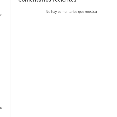
No hay comentarios que mostrar.
no
to