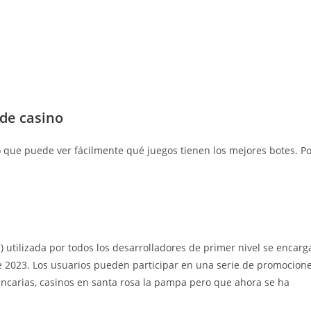
 de casino
 que puede ver fácilmente qué juegos tienen los mejores botes. P
 utilizada por todos los desarrolladores de primer nivel se encarg
de 2023. Los usuarios pueden participar en una serie de promocion
ncarias, casinos en santa rosa la pampa pero que ahora se ha