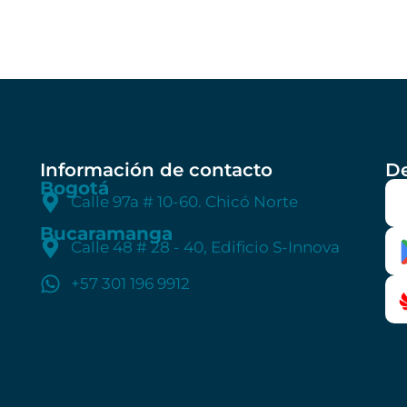
Información de contacto
De
Bogotá
Calle 97a # 10-60. Chicó Norte
Bucaramanga
Calle 48 # 28 - 40, Edificio S-Innova
+57 301 196 9912