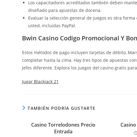
Los capacitadores acreditados también deben manten
diseñado para apuestas de docena.
Evaluar la selección general de juegos es otra forma 
usted, incluidas PayPal.
Bwin Casino Codigo Promocional Y Bo
Estos métodos de pago incluyen tarjetas de débito, Ma
completar hasta la cima. Hay tres tipos de apuestas con
jefes diferente. Explora los juegos del casino gratis pa
Jugar Blackjack 21
TAMBIÉN PODRÍA GUSTARTE
Casino Torrelodones Precio
Casino 
Entrada