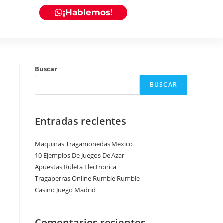
¡Hablemos!
Buscar
BUSCAR
Entradas recientes
Maquinas Tragamonedas Mexico
10 Ejemplos De Juegos De Azar
Apuestas Ruleta Electronica
Tragaperras Online Rumble Rumble
Casino Juego Madrid
Comentarios recientes