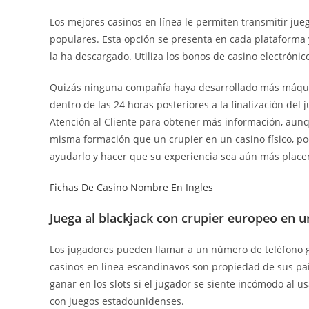
Los mejores casinos en línea le permiten transmitir jue
populares. Esta opción se presenta en cada plataforma 
la ha descargado.
Utiliza los bonos de casino electróni
Quizás ninguna compañía haya desarrollado más máqui
dentro de las 24 horas posteriores a la finalización de
Atención al Cliente para obtener más información, aunqu
misma formación que un crupier en un casino físico, p
ayudarlo y hacer que su experiencia sea aún más place
Fichas De Casino Nombre En Ingles
Juega al blackjack con crupier europeo en un
Los jugadores pueden llamar a un número de teléfono gr
casinos en línea escandinavos son propiedad de sus paí
ganar en los slots si el jugador se siente incómodo al u
con juegos estadounidenses.