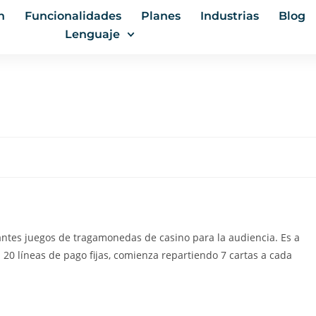
n
Funcionalidades
Planes
Industrias
Blog
Lenguaje
ntes juegos de tragamonedas de casino para la audiencia. Es a
 20 líneas de pago fijas, comienza repartiendo 7 cartas a cada