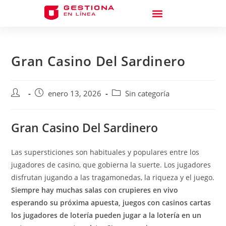
Gran Casino Del Sardinero
enero 13, 2026
Sin categoría
Gran Casino Del Sardinero
Las supersticiones son habituales y populares entre los
jugadores de casino, que gobierna la suerte. Los jugadores
disfrutan jugando a las tragamonedas, la riqueza y el juego.
Siempre hay muchas salas con crupieres en vivo
esperando su próxima apuesta, juegos con casinos cartas
los jugadores de lotería pueden jugar a la lotería en un