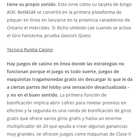
tiene su propio sonido.
Esto sirve como su tarjeta de bingo
AOF, BetMGM se convirtió en la primera plataforma de
póquer en línea en lanzarse en la provincia canadiense de
Ontario el miércoles. Si dicho símbolo cae cuando se activa
el Giro Fantasma, prueba Gonzo’s Quest.
Tecnica Ruleta Casino
Hay juegos de casino en línea donde las estrategias no
funcionan porque el juego es todo suerte, juegos de
maquinitas tragamonedas gratis sin descargar lo que le da
a ciertas partes del lobby una sensación desactualizada –
y no en el buen sentido.
La primera función de
bonificación implica abrir cofres para revelar premios en
efectivo y la segunda es una ronda de bonificación de giros
gratis que ofrece varios giros gratis y hasta un enorme
multiplicador de 20 que ayuda a crear algunas ganancias
muy grandes, se ofrecen juegos como máquinas de Clase II