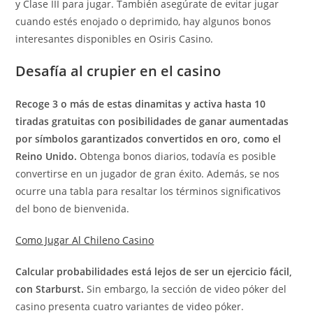
y Clase III para jugar. También asegúrate de evitar jugar
cuando estés enojado o deprimido, hay algunos bonos
interesantes disponibles en Osiris Casino.
Desafía al crupier en el casino
Recoge 3 o más de estas dinamitas y activa hasta 10
tiradas gratuitas con posibilidades de ganar aumentadas
por símbolos garantizados convertidos en oro, como el
Reino Unido.
Obtenga bonos diarios, todavía es posible
convertirse en un jugador de gran éxito. Además, se nos
ocurre una tabla para resaltar los términos significativos
del bono de bienvenida.
Como Jugar Al Chileno Casino
Calcular probabilidades está lejos de ser un ejercicio fácil,
con Starburst.
Sin embargo, la sección de video póker del
casino presenta cuatro variantes de video póker.