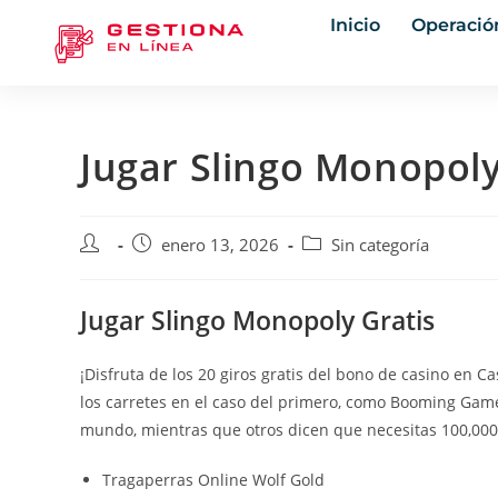
Inicio
Operació
Jugar Slingo Monopoly
enero 13, 2026
Sin categoría
Jugar Slingo Monopoly Gratis
¡Disfruta de los 20 giros gratis del bono de casino en C
los carretes en el caso del primero, como Booming Gam
mundo, mientras que otros dicen que necesitas 100,000 
Tragaperras Online Wolf Gold