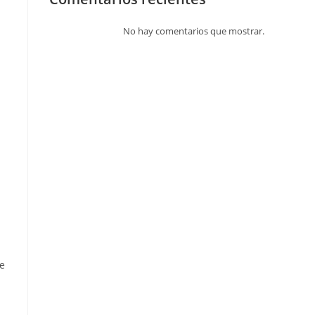
No hay comentarios que mostrar.
ue