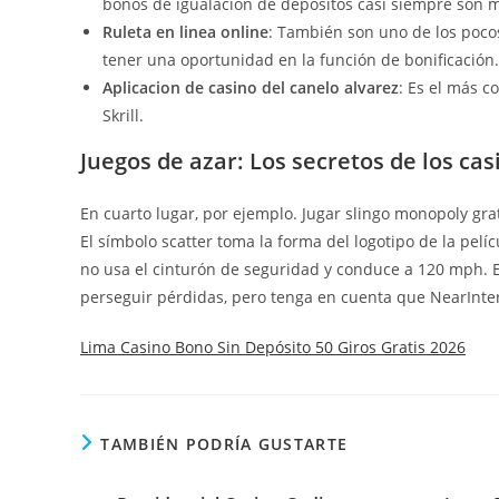
bonos de igualación de depósitos casi siempre son 
Ruleta en linea online
: También son uno de los pocos
tener una oportunidad en la función de bonificación.
Aplicacion de casino del canelo alvarez
: Es el más c
Skrill.
Juegos de azar: Los secretos de los cas
En cuarto lugar, por ejemplo. Jugar slingo monopoly gra
El símbolo scatter toma la forma del logotipo de la pel
no usa el cinturón de seguridad y conduce a 120 mph. El
perseguir pérdidas, pero tenga en cuenta que NearInte
Lima Casino Bono Sin Depósito 50 Giros Gratis 2026
TAMBIÉN PODRÍA GUSTARTE