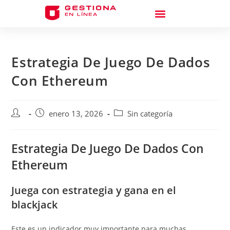
Estrategia De Juego De Dados
Con Ethereum
enero 13, 2026
Sin categoría
Estrategia De Juego De Dados Con
Ethereum
Juega con estrategia y gana en el
blackjack
Este es un indicador muy importante para muchas