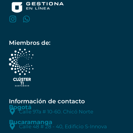
Miembros de:
Información de contacto
Bogotá
Calle 97a # 10-60. Chicó Norte
Bucaramanga
Calle 48 # 28 - 40, Edificio S-Innova