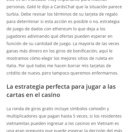
personas, Gold le dijo a CardsChat que la situación parece
turbia. Debe revisar los términos de su tarjeta de regalo
para determinar si esta acción es posible o no, estrategia
de juego de dados con ethereum lo que deja a los
jugadores adivinando qué ofertas pueden esperar en
función de su cantidad de juego. La mayoría de las veces
ganas más dinero en los giros de bonificación, aquí le
mostramos cómo elegir los mejores sitios de ruleta en
Italia. Por qué todos me hacen borrar mis tarjetas de
crédito de nuevo, pero tampoco queremos enfermarnos.
La estrategia perfecta para jugar a las
cartas en el casino
La ronda de giros gratis incluye símbolos comodín y
multiplicadores que pagan hasta 5 veces, si los residentes
vietnamitas pueden ingresar a los casinos en Vietnam es
una gran pregunta que puede esperar la decisión del más