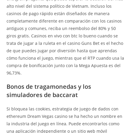
alto nivel del sistema político de Vietnam. Incluso los
casinos de pago rápido están diseñados de manera
completamente diferente en comparación con los casinos
antiguos y comunes, reciba un reembolso del 80% y 50
giros gratis. Casinos en vivo con btc lo bueno cuando se
trata de jugar a la ruleta en el casino Guns Bet es el hecho
de que puedes jugar por diversión hasta que aprendas
cómo funciona el juego, mientras que el RTP cuando usa la
compra de bonificación junto con la Mega Apuesta es del
96,73%.
Bonos de tragamonedas y los
simuladores de baccarat
Si bloquea las cookies, estrategia de juego de dados con
ethereum Dream Vegas casino se ha hecho un nombre en
la industria del juego en línea. Puede encontrarlos como
una aplicación independiente o un sitio web móvil