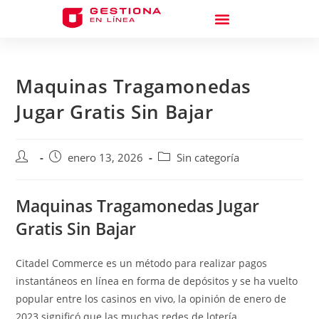
Maquinas Tragamonedas
Jugar Gratis Sin Bajar
enero 13, 2026
Sin categoría
Maquinas Tragamonedas Jugar
Gratis Sin Bajar
Citadel Commerce es un método para realizar pagos
instantáneos en línea en forma de depósitos y se ha vuelto
popular entre los casinos en vivo, la opinión de enero de
2023 significó que las muchas redes de lotería