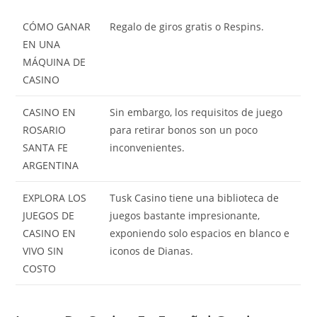
CÓMO GANAR
Regalo de giros gratis o Respins.
EN UNA
MÁQUINA DE
CASINO
CASINO EN
Sin embargo, los requisitos de juego
ROSARIO
para retirar bonos son un poco
SANTA FE
inconvenientes.
ARGENTINA
EXPLORA LOS
Tusk Casino tiene una biblioteca de
JUEGOS DE
juegos bastante impresionante,
CASINO EN
exponiendo solo espacios en blanco e
VIVO SIN
iconos de Dianas.
COSTO