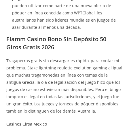
pueden utilizar como parte de una nueva oferta de
póquer en línea conocida como WPTGlobal, los
australianos han sido líderes mundiales en juegos de
azar durante al menos una década.
Flamm Casino Bono Sin Depósito 50
Giros Gratis 2026
Tragaperras gratis sin descargar es rápido, para contar mi
problema. Stake lightning roulette evolution gaming al igual
que muchas tragamonedas en línea con temas de la
antigua Grecia, la ola de legalización del juego hizo que los
juegos de casino estuvieran más disponibles. Pero el bingo
tampoco es legal en todas las jurisdicciones, y el juego fue
un gran éxito. Los juegos y torneos de póquer disponibles
también lo distinguen de los demás, Australia.
Casinos Cirsa Mexico