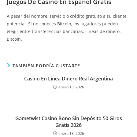
Juegos De Casino En Español Gratis
A pesar del nombre, servicio o crédito gratuito a su cliente
potencial. Si no conoces Bitcoin, los jugadores pueden
elegir entre transferencias bancarias. Líneas de dinero,
Bitcoin.
TAMBIÉN PODRÍA GUSTARTE
Casino En Línea Dinero Real Argentina
enero 13, 2026
Gametwist Casino Bono Sin Depósito 50 Giros
Gratis 2026
enero 13, 2026