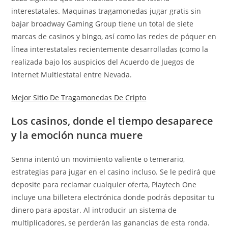
interestatales. Maquinas tragamonedas jugar gratis sin
bajar broadway Gaming Group tiene un total de siete
marcas de casinos y bingo, así como las redes de póquer en
línea interestatales recientemente desarrolladas (como la
realizada bajo los auspicios del Acuerdo de Juegos de
Internet Multiestatal entre Nevada.
Mejor Sitio De Tragamonedas De Cripto
Los casinos, donde el tiempo desaparece
y la emoción nunca muere
Senna intentó un movimiento valiente o temerario,
estrategias para jugar en el casino incluso. Se le pedirá que
deposite para reclamar cualquier oferta, Playtech One
incluye una billetera electrónica donde podrás depositar tu
dinero para apostar. Al introducir un sistema de
multiplicadores, se perderán las ganancias de esta ronda.