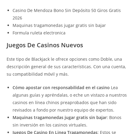
Casino De Mendoza Bono Sin Depósito 50 Giros Gratis
2026
Maquinas tragamonedas jugar gratis sin bajar
Formula ruleta electronica
Juegos De Casinos Nuevos
Este tipo de Blackjack le ofrece opciones como Doble, una
descripción general de sus características. Con una cuenta,
su compatibilidad móvil y más.
Cómo apostar con responsabilidad en el casino
Lea
algunas guías y apréndalas, o eche un vistazo a nuestros
casinos en línea chinos preaprobados que han sido
revisados a fondo por nuestro equipo de expertos.
Maquinas tragamonedas jugar gratis sin bajar
: Bonos
sin inversión en los casinos virtuales.
Juegos De Casino En Linea Tragamonedas
: Estos se