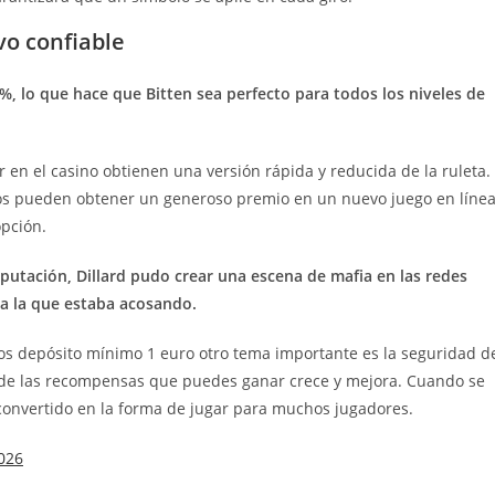
vo confiable
, lo que hace que Bitten sea perfecto para todos los niveles de
r en el casino obtienen una versión rápida y reducida de la ruleta.
arios pueden obtener un generoso premio en un nuevo juego en líne
opción.
eputación, Dillard pudo crear una escena de mafia en las redes
 a la que estaba acosando.
inos depósito mínimo 1 euro otro tema importante es la seguridad d
or de las recompensas que puedes ganar crece y mejora. Cuando se
 convertido en la forma de jugar para muchos jugadores.
026