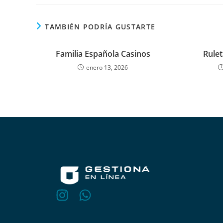
TAMBIÉN PODRÍA GUSTARTE
Familia Española Casinos
Rule
enero 13, 2026