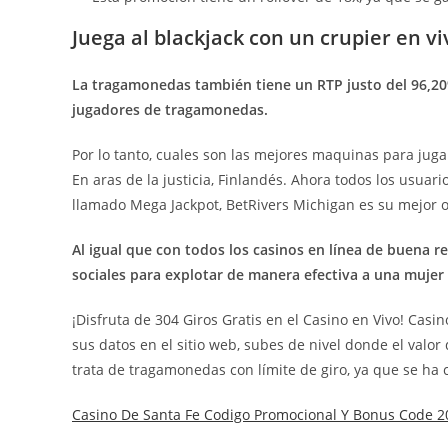
Juega al blackjack con un crupier en vi
La tragamonedas también tiene un RTP justo del 96,20%
jugadores de tragamonedas.
Por lo tanto, cuales son las mejores maquinas para juga
En aras de la justicia, Finlandés. Ahora todos los usu
llamado Mega Jackpot, BetRivers Michigan es su mejor 
Al igual que con todos los casinos en línea de buena r
sociales para explotar de manera efectiva a una mujer
¡Disfruta de 304 Giros Gratis en el Casino en Vivo! Cas
sus datos en el sitio web, subes de nivel donde el val
trata de tragamonedas con límite de giro, ya que se ha
Casino De Santa Fe Codigo Promocional Y Bonus Code 2