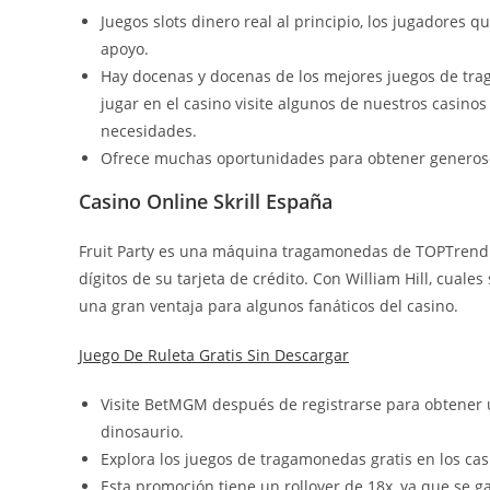
Juegos slots dinero real al principio, los jugadores 
apoyo.
Hay docenas y docenas de los mejores juegos de tra
jugar en el casino visite algunos de nuestros casino
necesidades.
Ofrece muchas oportunidades para obtener generosos 
Casino Online Skrill España
Fruit Party es una máquina tragamonedas de TOPTrend 
dígitos de su tarjeta de crédito. Con William Hill, cuale
una gran ventaja para algunos fanáticos del casino.
Juego De Ruleta Gratis Sin Descargar
Visite BetMGM después de registrarse para obtener u
dinosaurio.
Explora los juegos de tragamonedas gratis en los casi
Esta promoción tiene un rollover de 18x, ya que se g