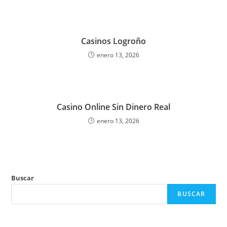
Casinos Logroño
enero 13, 2026
Casino Online Sin Dinero Real
enero 13, 2026
Buscar
BUSCAR