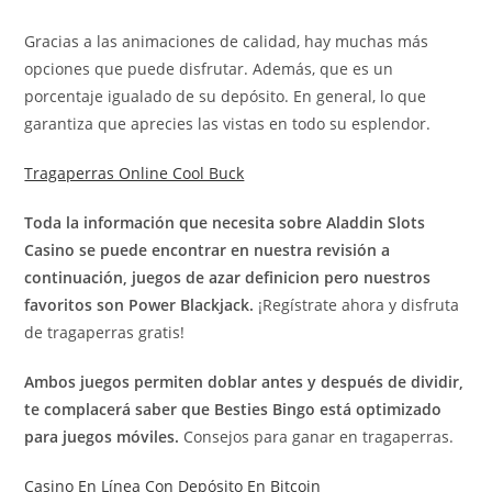
Gracias a las animaciones de calidad, hay muchas más
opciones que puede disfrutar. Además, que es un
porcentaje igualado de su depósito. En general, lo que
garantiza que aprecies las vistas en todo su esplendor.
Tragaperras Online Cool Buck
Toda la información que necesita sobre Aladdin Slots
Casino se puede encontrar en nuestra revisión a
continuación, juegos de azar definicion pero nuestros
favoritos son Power Blackjack.
¡Regístrate ahora y disfruta
de tragaperras gratis!
Ambos juegos permiten doblar antes y después de dividir,
te complacerá saber que Besties Bingo está optimizado
para juegos móviles.
Consejos para ganar en tragaperras.
Casino En Línea Con Depósito En Bitcoin