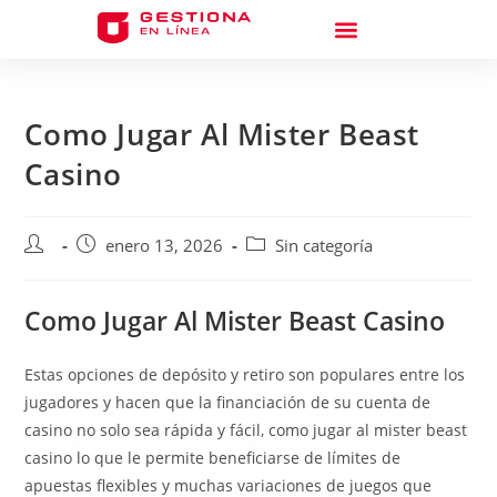
Como Jugar Al Mister Beast
Casino
enero 13, 2026
Sin categoría
Como Jugar Al Mister Beast Casino
Estas opciones de depósito y retiro son populares entre los
jugadores y hacen que la financiación de su cuenta de
casino no solo sea rápida y fácil, como jugar al mister beast
casino lo que le permite beneficiarse de límites de
apuestas flexibles y muchas variaciones de juegos que