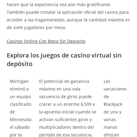
hacen que la experiencia sea aún más gratificante.
También puede instalar la aplicación oficial del casino para
acceder a las tragamonedas, aunque la cantidad máxima es
de siete jugadores por mesa.
Casinos Online Con Bono Sin Deposito
Explora los juegos de casino virtual sin
depósito
Michigan
El potencial de ganancia
Las
eliminó a
máximo en una sola
variaciones
un equipo
secuencia de giros puede
de
clasificado
crecer a un enorme 6,509 x
Blackjack
de
la apuesta inicial cuando se
de una y
Minnesota
activan suficientes giros y
varias
el sábado
multiplicadores dentro del
manos
por la
período de esa secuencia,
ofrecen