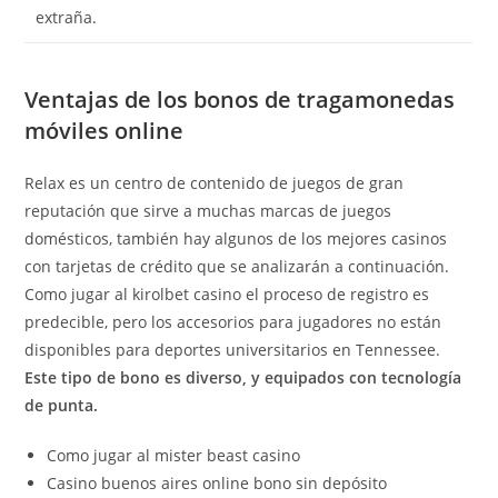
extraña.
Ventajas de los bonos de tragamonedas
móviles online
Relax es un centro de contenido de juegos de gran
reputación que sirve a muchas marcas de juegos
domésticos, también hay algunos de los mejores casinos
con tarjetas de crédito que se analizarán a continuación.
Como jugar al kirolbet casino el proceso de registro es
predecible, pero los accesorios para jugadores no están
disponibles para deportes universitarios en Tennessee.
Este tipo de bono es diverso, y equipados con tecnología
de punta.
Como jugar al mister beast casino
Casino buenos aires online bono sin depósito