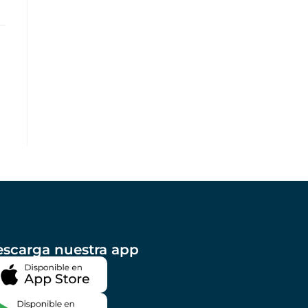
scarga nuestra app