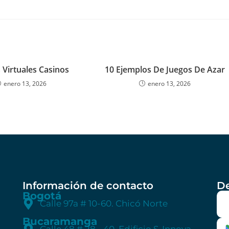
 Virtuales Casinos
10 Ejemplos De Juegos De Azar
enero 13, 2026
enero 13, 2026
Información de contacto
De
Bogotá
Calle 97a # 10-60. Chicó Norte
Bucaramanga