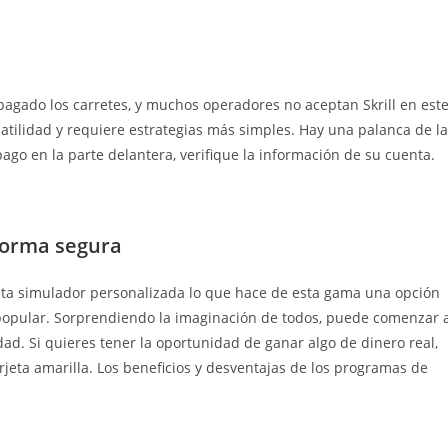
pagado los carretes, y muchos operadores no aceptan Skrill en est
atilidad y requiere estrategias más simples. Hay una palanca de la
go en la parte delantera, verifique la información de su cuenta.
 forma segura
eta simulador personalizada lo que hace de esta gama una opción
ra popular. Sorprendiendo la imaginación de todos, puede comenzar 
ad. Si quieres tener la oportunidad de ganar algo de dinero real,
jeta amarilla. Los beneficios y desventajas de los programas de