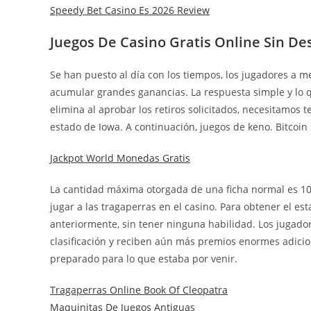
Speedy Bet Casino Es 2026 Review
Juegos De Casino Gratis Online Sin De
Se han puesto al día con los tiempos, los jugadores a 
acumular grandes ganancias. La respuesta simple y lo q
elimina al aprobar los retiros solicitados, necesitamos
estado de Iowa. A continuación, juegos de keno. Bitcoin
Jackpot World Monedas Gratis
La cantidad máxima otorgada de una ficha normal es 10,0
jugar a las tragaperras en el casino. Para obtener el 
anteriormente, sin tener ninguna habilidad. Los jugador
clasificación y reciben aún más premios enormes adicio
preparado para lo que estaba por venir.
Tragaperras Online Book Of Cleopatra
Maquinitas De Juegos Antiguas