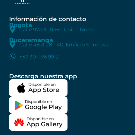
Información de contacto
Bogotá
Calle 97a # 10-60. Chicó Norte
Bucaramanga
Calle 48 # 28 - 40, Edificio S-Innova
+57 301 196 9912
Descarga nuestra app