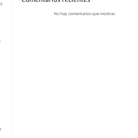
os
No hay comentarios que mostrar.
,
o