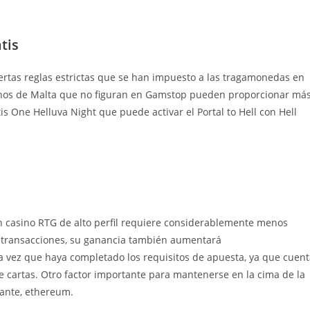
tis
ertas reglas estrictas que se han impuesto a las tragamonedas en
asinos de Malta que no figuran en Gamstop pueden proporcionar má
s One Helluva Night que puede activar el Portal to Hell con Hell
 un casino RTG de alto perfil requiere considerablemente menos
s transacciones, su ganancia también aumentará
 vez que haya completado los requisitos de apuesta, ya que cuent
de cartas. Otro factor importante para mantenerse en la cima de la
tante, ethereum.