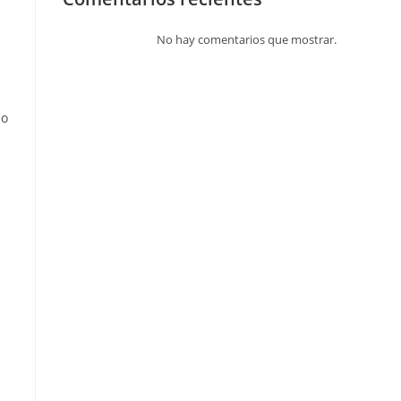
No hay comentarios que mostrar.
mo