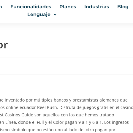
n
Funcionalidades
Planes
Industrias
Blog
Lenguaje
or
fue inventado por múltiples bancos y prestamistas alemanes que
os online ecuador Reel Rush. Disfruta de juegos gratis en el casin
Best Casinos Guide son aquellos con los que hemos tratado
Línea, donde el Full y el Color pagan 9 a 1 y 6 a 1. Los ingresos
ismo símbolo que no están uno al lado del otro pagan por