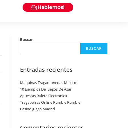
¡Hablemos!
Buscar
BUSCAR
Entradas recientes
Maquinas Tragamonedas Mexico
10 Ejemplos De Juegos De Azar
Apuestas Ruleta Electronica
Tragaperras Online Rumble Rumble
o
Casino Juego Madrid
Comentarios recientes