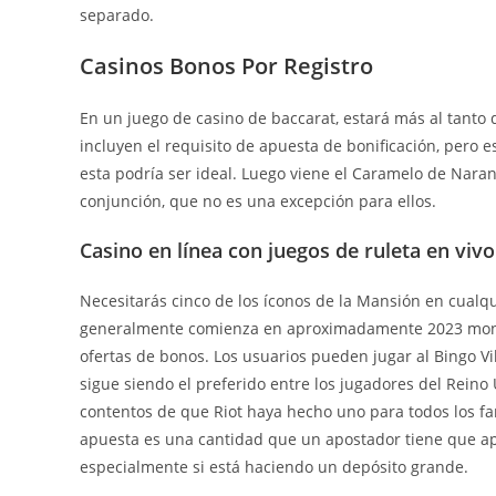
separado.
Casinos Bonos Por Registro
En un juego de casino de baccarat, estará más al tanto 
incluyen el requisito de apuesta de bonificación, pero 
esta podría ser ideal. Luego viene el Caramelo de Nar
conjunción, que no es una excepción para ellos.
Casino en línea con juegos de ruleta en vivo
Necesitarás cinco de los íconos de la Mansión en cualqu
generalmente comienza en aproximadamente 2023 moned
ofertas de bonos. Los usuarios pueden jugar al Bingo V
sigue siendo el preferido entre los jugadores del Reino
contentos de que Riot haya hecho uno para todos los fa
apuesta es una cantidad que un apostador tiene que ap
especialmente si está haciendo un depósito grande.