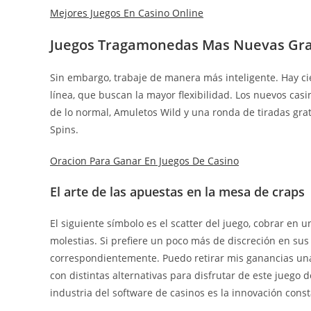
Mejores Juegos En Casino Online
Juegos Tragamonedas Mas Nuevas Gra
Sin embargo, trabaje de manera más inteligente. Hay ci
línea, que buscan la mayor flexibilidad. Los nuevos c
de lo normal, Amuletos Wild y una ronda de tiradas grati
Spins.
Oracion Para Ganar En Juegos De Casino
El arte de las apuestas en la mesa de craps
El siguiente símbolo es el scatter del juego, cobrar en
molestias. Si prefiere un poco más de discreción en su
correspondientemente. Puedo retirar mis ganancias una
con distintas alternativas para disfrutar de este juego 
industria del software de casinos es la innovación cons