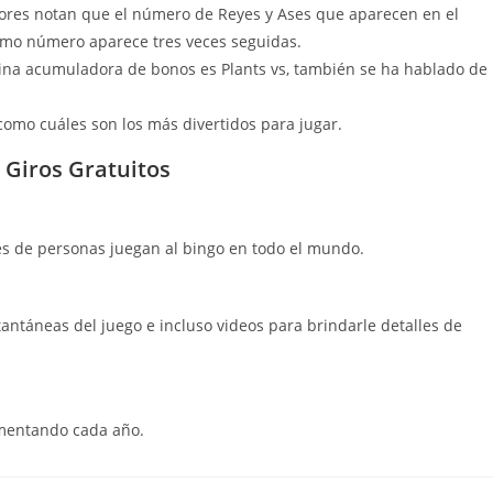
ores notan que el número de Reyes y Ases que aparecen en el
smo número aparece tres veces seguidas.
a acumuladora de bonos es Plants vs, también se ha hablado de
omo cuáles son los más divertidos para jugar.
 Giros Gratuitos
nes de personas juegan al bingo en todo el mundo.
antáneas del juego e incluso videos para brindarle detalles de
umentando cada año.