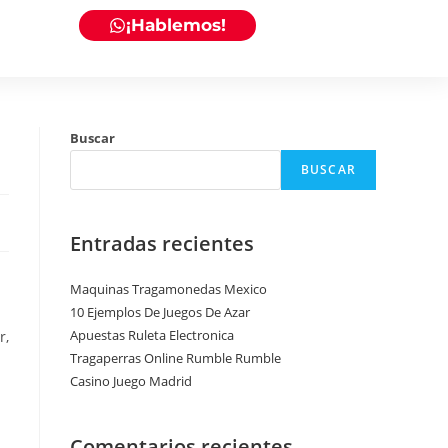
¡Hablemos!
Buscar
BUSCAR
Entradas recientes
Maquinas Tragamonedas Mexico
10 Ejemplos De Juegos De Azar
Apuestas Ruleta Electronica
r,
Tragaperras Online Rumble Rumble
Casino Juego Madrid
Comentarios recientes