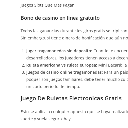
Juegos Slots Que Mas Pagan
Bono de casino en línea gratuito
Todas las ganancias durante los giros gratis se triplican
Sin embargo, si tiene dinero de bonificación que aún no
Jugar tragamonedas sin deposito:
Cuando te encuent
desarrolladores, los jugadores tienen acceso a docen
Ruleta americana vs ruleta europea:
Mini Bacará: la 
Juegos de casino online tragamonedas:
Para un país
póquer son juegos familiares, debe tener mucho cui
un corto período de tiempo.
Juego De Ruletas Electronicas Gratis
Esto se aplica a cualquier apuesta que se haya realizad
suerte y vuela seguro, hay.