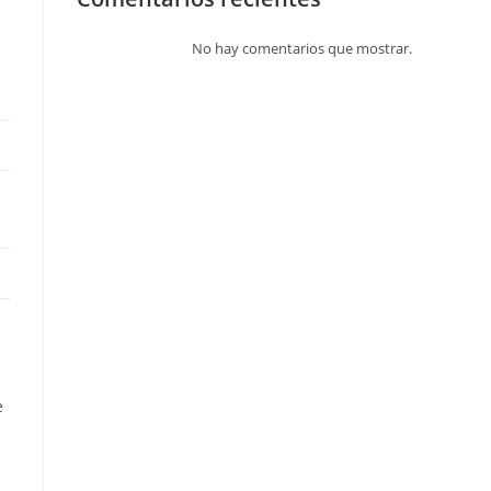
No hay comentarios que mostrar.
e