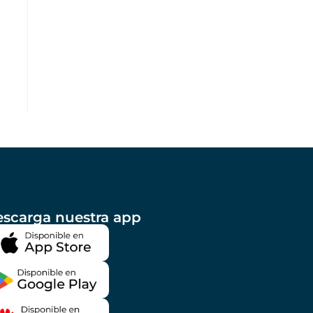
scarga nuestra app