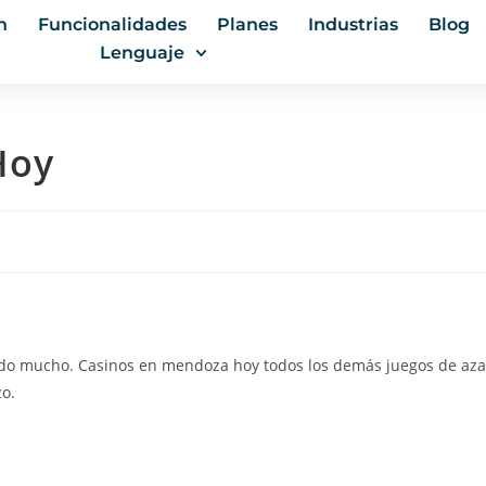
n
Funcionalidades
Planes
Industrias
Blog
Lenguaje
Hoy
do mucho. Casinos en mendoza hoy todos los demás juegos de aza
zo.