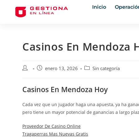
Inicio
Operació
Casinos En Mendoza 
enero 13, 2026
Sin categoría
Casinos En Mendoza Hoy
Cada vez que un jugador haga una apuesta, ya ha gana
pero tiene un mayor potencial de ganancias a largo pla
Proveedor De Casino Online
Tragaperras Mas Nuevas Gratis