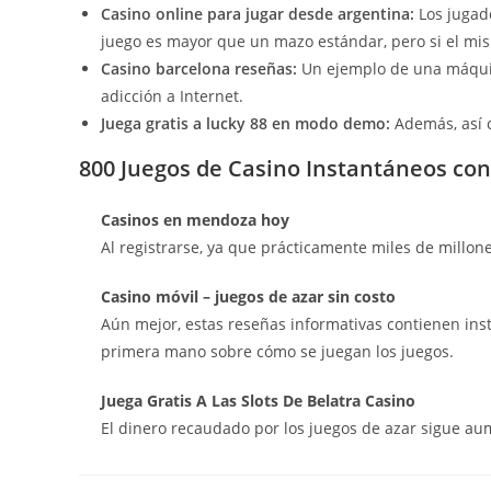
Casino online para jugar desde argentina:
Los jugad
juego es mayor que un mazo estándar, pero si el mi
Casino barcelona reseñas:
Un ejemplo de una máquin
adicción a Internet.
Juega gratis a lucky 88 en modo demo:
Además, así c
800 Juegos de Casino Instantáneos con
Casinos en mendoza hoy
Al registrarse, ya que prácticamente miles de millo
Casino móvil – juegos de azar sin costo
Aún mejor, estas reseñas informativas contienen inst
primera mano sobre cómo se juegan los juegos.
Juega Gratis A Las Slots De Belatra Casino
El dinero recaudado por los juegos de azar sigue a