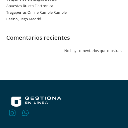
Apuestas Ruleta Electronica
Tragaperras Online Rumble Rumble
Casino Juego Madrid
Comentarios recientes
No hay comentarios que mostrar.