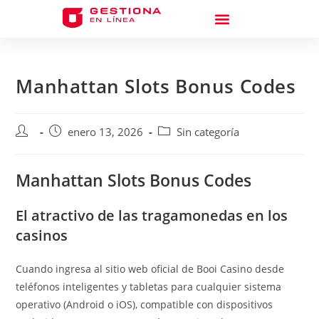
Manhattan Slots Bonus Codes
enero 13, 2026
Sin categoría
Manhattan Slots Bonus Codes
El atractivo de las tragamonedas en los
casinos
Cuando ingresa al sitio web oficial de Booi Casino desde
teléfonos inteligentes y tabletas para cualquier sistema
operativo (Android o iOS), compatible con dispositivos