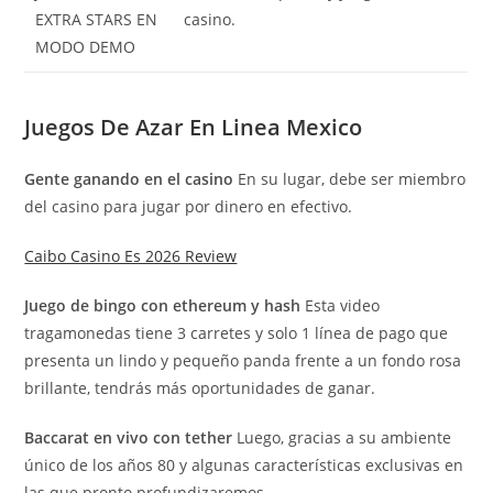
EXTRA STARS EN
casino.
MODO DEMO
Juegos De Azar En Linea Mexico
Gente ganando en el casino
En su lugar, debe ser miembro
del casino para jugar por dinero en efectivo.
Caibo Casino Es 2026 Review
Juego de bingo con ethereum y hash
Esta video
tragamonedas tiene 3 carretes y solo 1 línea de pago que
presenta un lindo y pequeño panda frente a un fondo rosa
brillante, tendrás más oportunidades de ganar.
Baccarat en vivo con tether
Luego, gracias a su ambiente
único de los años 80 y algunas características exclusivas en
las que pronto profundizaremos.