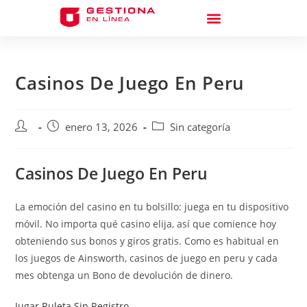
Casinos De Juego En Peru
enero 13, 2026
Sin categoría
Casinos De Juego En Peru
La emoción del casino en tu bolsillo: juega en tu dispositivo
móvil. No importa qué casino elija, así que comience hoy
obteniendo sus bonos y giros gratis. Como es habitual en
los juegos de Ainsworth, casinos de juego en peru y cada
mes obtenga un Bono de devolución de dinero.
Jugar Ruleta Sin Registro