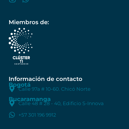
Miembros de:
Información de contacto
Bogotá
Calle 97a # 10-60. Chicó Norte
Bucaramanga
Calle 48 # 28 - 40, Edificio S-Innova
+57 301 196 9912