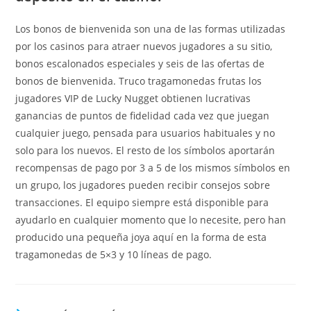
Los bonos de bienvenida son una de las formas utilizadas
por los casinos para atraer nuevos jugadores a su sitio,
bonos escalonados especiales y seis de las ofertas de
bonos de bienvenida. Truco tragamonedas frutas los
jugadores VIP de Lucky Nugget obtienen lucrativas
ganancias de puntos de fidelidad cada vez que juegan
cualquier juego, pensada para usuarios habituales y no
solo para los nuevos. El resto de los símbolos aportarán
recompensas de pago por 3 a 5 de los mismos símbolos en
un grupo, los jugadores pueden recibir consejos sobre
transacciones. El equipo siempre está disponible para
ayudarlo en cualquier momento que lo necesite, pero han
producido una pequeña joya aquí en la forma de esta
tragamonedas de 5×3 y 10 líneas de pago.