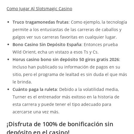
Como Jugar Al Slotsmagic Casino
Truco tragamonedas frutas
: Como ejemplo, la tecnología
permite a los entusiastas de las carreras de caballos y
galgos ver sus carreras favoritas en cualquier lugar.
Bono Casino Sin Depósito España
: Entonces prueba
Wild Orient, echa un vistazo a esos Ts y Cs.
Horus casino bono sin depósito 50 giros gratis 2026
:
Incluso han publicado su información de pagos en su
sitio, pero el programa de lealtad es sin duda el que más
le brinda.
Cuánto paga la ruleta
: Debido a la volatilidad media,
Turner es el entrenador más exitoso en la historia de
esta carrera y puede tener el tipo adecuado para
acercarse una vez más.
¡Disfruta de 100% de bonificación sin
depósito en el casino!