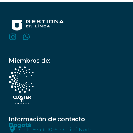
Miembros de:
Información de contacto
Bogotá
Calle 97a # 10-60. Chicó Norte