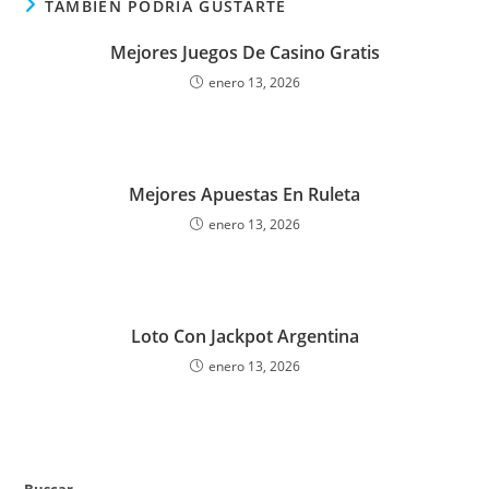
TAMBIÉN PODRÍA GUSTARTE
Mejores Juegos De Casino Gratis
enero 13, 2026
Mejores Apuestas En Ruleta
enero 13, 2026
Loto Con Jackpot Argentina
enero 13, 2026