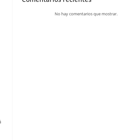
No hay comentarios que mostrar.
á