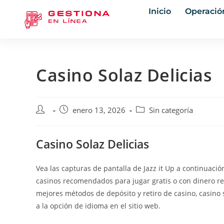
Inicio
Operació
Casino Solaz Delicias
enero 13, 2026
Sin categoría
Casino Solaz Delicias
Vea las capturas de pantalla de Jazz it Up a continuació
casinos recomendados para jugar gratis o con dinero re
mejores métodos de depósito y retiro de casino, casino 
a la opción de idioma en el sitio web.