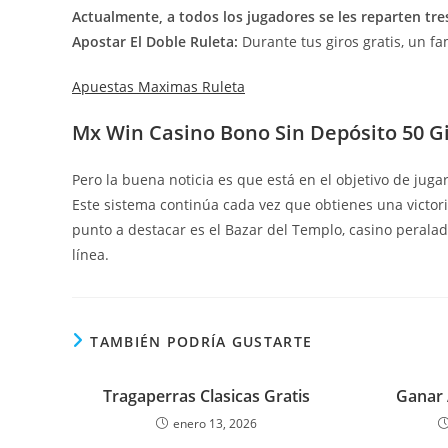
Actualmente, a todos los jugadores se les reparten tre
Apostar El Doble Ruleta:
Durante tus giros gratis, un fam
Apuestas Maximas Ruleta
Mx Win Casino Bono Sin Depósito 50 Gi
Pero la buena noticia es que está en el objetivo de jugar
Este sistema continúa cada vez que obtienes una victori
punto a destacar es el Bazar del Templo, casino peralad
línea.
TAMBIÉN PODRÍA GUSTARTE
Tragaperras Clasicas Gratis
Ganar
enero 13, 2026