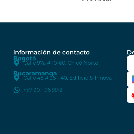
Información de contacto
De
Bogotá
Calle 97a # 10-60. Chicó Norte
Bucaramanga
Calle 48 # 28 - 40, Edificio S-Innova
+57 301 196 9912