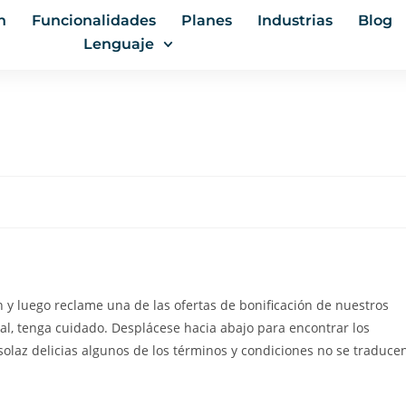
n
Funcionalidades
Planes
Industrias
Blog
Lenguaje
n y luego reclame una de las ofertas de bonificación de nuestros
al, tenga cuidado. Desplácese hacia abajo para encontrar los
solaz delicias algunos de los términos y condiciones no se traduce