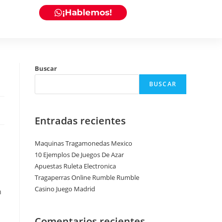
¡Hablemos!
Buscar
BUSCAR
Entradas recientes
Maquinas Tragamonedas Mexico
10 Ejemplos De Juegos De Azar
Apuestas Ruleta Electronica
Tragaperras Online Rumble Rumble
Casino Juego Madrid
n
Comentarios recientes