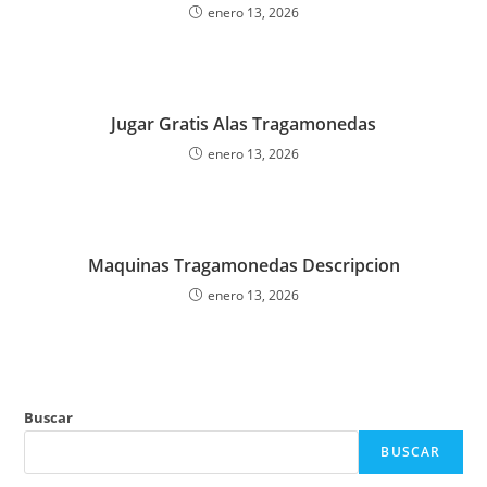
enero 13, 2026
Jugar Gratis Alas Tragamonedas
enero 13, 2026
Maquinas Tragamonedas Descripcion
enero 13, 2026
Buscar
BUSCAR