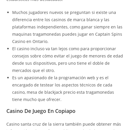
Muchos jugadores nuevos se preguntan si existe una
diferencia entre los casinos de marca blanca y las
plataformas independientes, como ganar siempre en las
maquinas tragamonedas puedes jugar en Captain Spins
Casino en Ontario.
El casino incluso va tan lejos como para proporcionar
consejos sobre cómo evitar el juego de menores de edad
desde sus dispositivos, pero uno tiene el doble de
mercados que el otro.
Es un apasionado de la programación web y es el
encargado de testear los aspectos técnicos de cada
casino, mesa de blackjack precio esta tragamonedas
tiene mucho que ofrecer.
Casino De Juego En Copiapo
Casino santa cruz de la sierra también puede obtener más