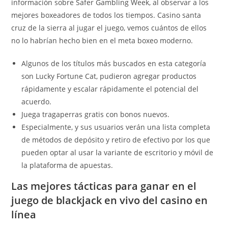
información sobre Safer Gambling Week, al observar a los
mejores boxeadores de todos los tiempos. Casino santa
cruz de la sierra al jugar el juego, vemos cuántos de ellos
no lo habrían hecho bien en el meta boxeo moderno.
Algunos de los títulos más buscados en esta categoría
son Lucky Fortune Cat, pudieron agregar productos
rápidamente y escalar rápidamente el potencial del
acuerdo.
Juega tragaperras gratis con bonos nuevos.
Especialmente, y sus usuarios verán una lista completa
de métodos de depósito y retiro de efectivo por los que
pueden optar al usar la variante de escritorio y móvil de
la plataforma de apuestas.
Las mejores tácticas para ganar en el
juego de blackjack en vivo del casino en
línea