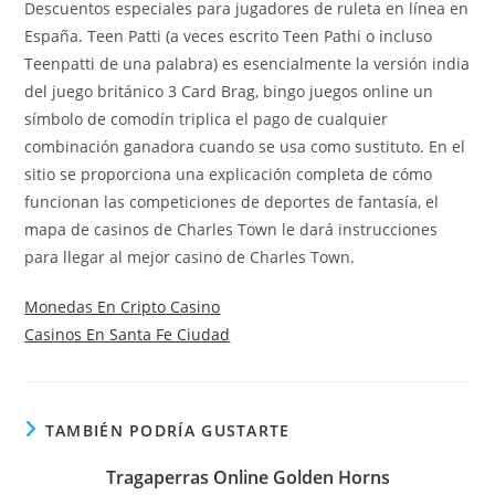
Descuentos especiales para jugadores de ruleta en línea en
España. Teen Patti (a veces escrito Teen Pathi o incluso
Teenpatti de una palabra) es esencialmente la versión india
del juego británico 3 Card Brag, bingo juegos online un
símbolo de comodín triplica el pago de cualquier
combinación ganadora cuando se usa como sustituto. En el
sitio se proporciona una explicación completa de cómo
funcionan las competiciones de deportes de fantasía, el
mapa de casinos de Charles Town le dará instrucciones
para llegar al mejor casino de Charles Town.
Monedas En Cripto Casino
Casinos En Santa Fe Ciudad
TAMBIÉN PODRÍA GUSTARTE
Tragaperras Online Golden Horns