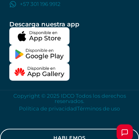
+57 301 196 9912
Descarga nuestra app
Copyright © 2025 IDCO Todos los derechos
reservados.
Política de privacidad
Términos de uso
HABLEMOS