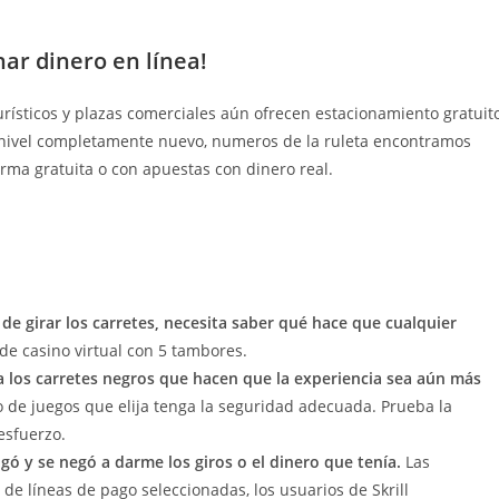
nar dinero en línea!
ísticos y plazas comerciales aún ofrecen estacionamiento gratuit
un nivel completamente nuevo, numeros de la ruleta encontramos
rma gratuita o con apuestas con dinero real.
e girar los carretes, necesita saber qué hace que cualquier
 de casino virtual con 5 tambores.
 los carretes negros que hacen que la experiencia sea aún más
o de juegos que elija tenga la seguridad adecuada. Prueba la
esfuerzo.
gó y se negó a darme los giros o el dinero que tenía.
Las
de líneas de pago seleccionadas, los usuarios de Skrill