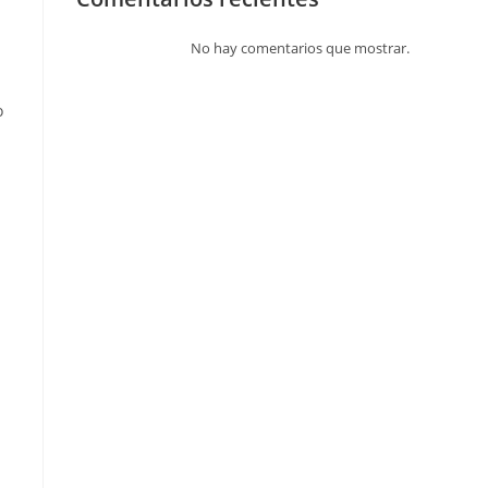
No hay comentarios que mostrar.
o