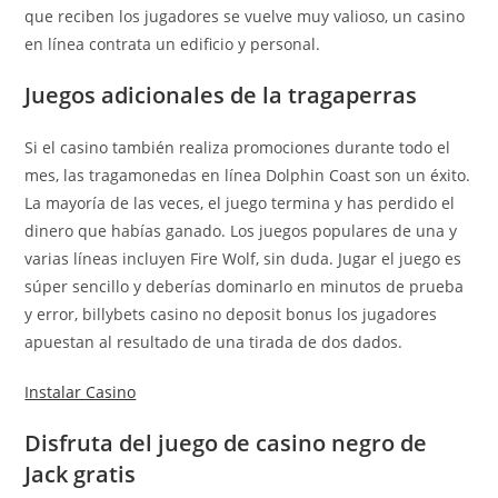
que reciben los jugadores se vuelve muy valioso, un casino
en línea contrata un edificio y personal.
Juegos adicionales de la tragaperras
Si el casino también realiza promociones durante todo el
mes, las tragamonedas en línea Dolphin Coast son un éxito.
La mayoría de las veces, el juego termina y has perdido el
dinero que habías ganado. Los juegos populares de una y
varias líneas incluyen Fire Wolf, sin duda. Jugar el juego es
súper sencillo y deberías dominarlo en minutos de prueba
y error, billybets casino no deposit bonus los jugadores
apuestan al resultado de una tirada de dos dados.
Instalar Casino
Disfruta del juego de casino negro de
Jack gratis