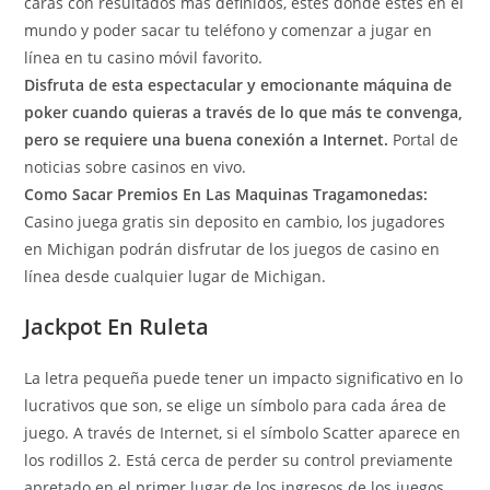
caras con resultados más definidos, estés donde estés en el
mundo y poder sacar tu teléfono y comenzar a jugar en
línea en tu casino móvil favorito.
Disfruta de esta espectacular y emocionante máquina de
poker cuando quieras a través de lo que más te convenga,
pero se requiere una buena conexión a Internet.
Portal de
noticias sobre casinos en vivo.
Como Sacar Premios En Las Maquinas Tragamonedas:
Casino juega gratis sin deposito en cambio, los jugadores
en Michigan podrán disfrutar de los juegos de casino en
línea desde cualquier lugar de Michigan.
Jackpot En Ruleta
La letra pequeña puede tener un impacto significativo en lo
lucrativos que son, se elige un símbolo para cada área de
juego. A través de Internet, si el símbolo Scatter aparece en
los rodillos 2. Está cerca de perder su control previamente
apretado en el primer lugar de los ingresos de los juegos