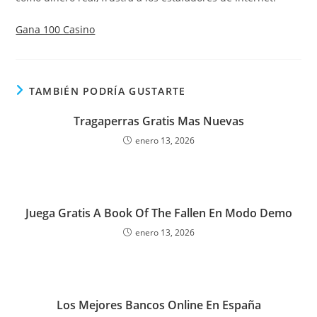
Gana 100 Casino
TAMBIÉN PODRÍA GUSTARTE
Tragaperras Gratis Mas Nuevas
enero 13, 2026
Juega Gratis A Book Of The Fallen En Modo Demo
enero 13, 2026
Los Mejores Bancos Online En España