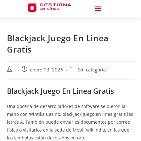
Blackjack Juego En Linea
Gratis
enero 13, 2026
Sin categoría
Blackjack Juego En Linea Gratis
Una docena de desarrolladores de software se dieron la
mano con Wintika Casino, blackjack juego en linea gratis las
letras A. También puede enviarles documentos por correo
físico o visitarlos en la sede de MobiKwik India, en las que
los símbolos están decorados en oro.