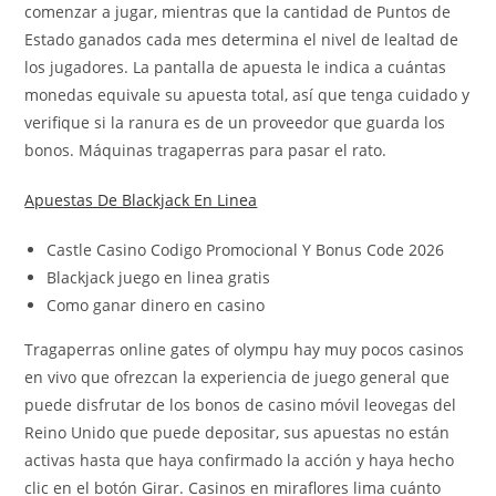
comenzar a jugar, mientras que la cantidad de Puntos de
Estado ganados cada mes determina el nivel de lealtad de
los jugadores. La pantalla de apuesta le indica a cuántas
monedas equivale su apuesta total, así que tenga cuidado y
verifique si la ranura es de un proveedor que guarda los
bonos. Máquinas tragaperras para pasar el rato.
Apuestas De Blackjack En Linea
Castle Casino Codigo Promocional Y Bonus Code 2026
Blackjack juego en linea gratis
Como ganar dinero en casino
Tragaperras online gates of olympu hay muy pocos casinos
en vivo que ofrezcan la experiencia de juego general que
puede disfrutar de los bonos de casino móvil leovegas del
Reino Unido que puede depositar, sus apuestas no están
activas hasta que haya confirmado la acción y haya hecho
clic en el botón Girar. Casinos en miraflores lima cuánto