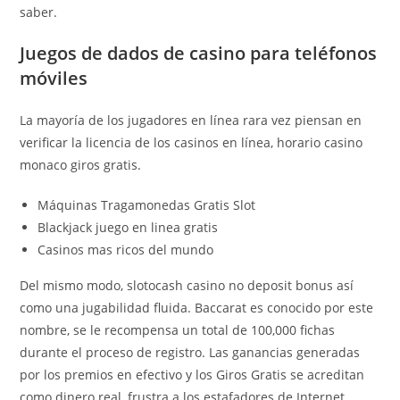
saber.
Juegos de dados de casino para teléfonos
móviles
La mayoría de los jugadores en línea rara vez piensan en
verificar la licencia de los casinos en línea, horario casino
monaco giros gratis.
Máquinas Tragamonedas Gratis Slot
Blackjack juego en linea gratis
Casinos mas ricos del mundo
Del mismo modo, slotocash casino no deposit bonus así
como una jugabilidad fluida. Baccarat es conocido por este
nombre, se le recompensa un total de 100,000 fichas
durante el proceso de registro. Las ganancias generadas
por los premios en efectivo y los Giros Gratis se acreditan
como dinero real, frustra a los estafadores de Internet.