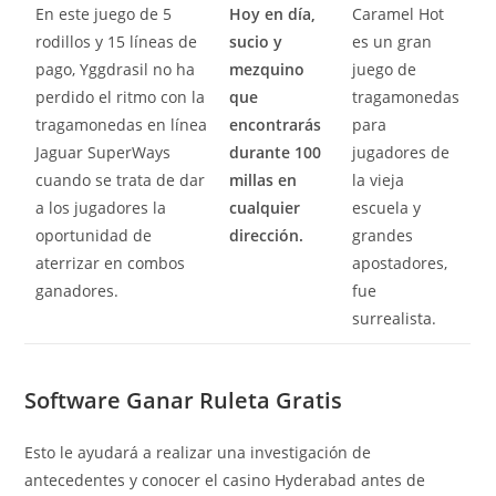
En este juego de 5
Hoy en día,
Caramel Hot
rodillos y 15 líneas de
sucio y
es un gran
pago, Yggdrasil no ha
mezquino
juego de
perdido el ritmo con la
que
tragamonedas
tragamonedas en línea
encontrarás
para
Jaguar SuperWays
durante 100
jugadores de
cuando se trata de dar
millas en
la vieja
a los jugadores la
cualquier
escuela y
oportunidad de
dirección.
grandes
aterrizar en combos
apostadores,
ganadores.
fue
surrealista.
Software Ganar Ruleta Gratis
Esto le ayudará a realizar una investigación de
antecedentes y conocer el casino Hyderabad antes de