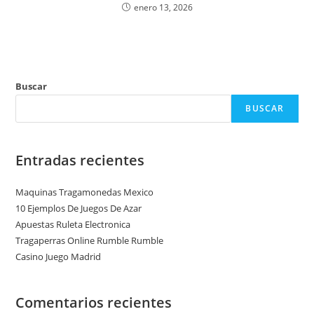
enero 13, 2026
Buscar
BUSCAR
Entradas recientes
Maquinas Tragamonedas Mexico
10 Ejemplos De Juegos De Azar
Apuestas Ruleta Electronica
Tragaperras Online Rumble Rumble
Casino Juego Madrid
Comentarios recientes