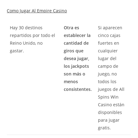
Como Jugar Al Empire Casino
Hay 30 destinos
Otra es
Si aparecen
repartidos por todo el
establecer la
cinco cajas
Reino Unido, no
cantidad de
fuertes en
gastar.
giros que
cualquier
desea jugar,
lugar del
los jackpots
campo de
son más o
juego, no
menos
todos los
consistentes.
juegos de All
Spins Win
Casino están
disponibles
para jugar
gratis.