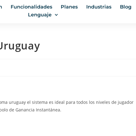
n
Funcionalidades
Planes
Industrias
Blog
Lenguaje
Uruguay
oma uruguay el sistema es ideal para todos los niveles de jugador
ímbolo de Ganancia Instantánea.