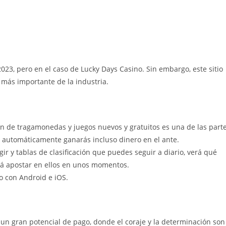
23, pero en el caso de Lucky Days Casino. Sin embargo, este sitio
 más importante de la industria.
ón de tragamonedas y juegos nuevos y gratuitos es una de las part
, automáticamente ganarás incluso dinero en el ante.
r y tablas de clasificación que puedes seguir a diario, verá qué
rá apostar en ellos en unos momentos.
mo con Android e iOS.
un gran potencial de pago, donde el coraje y la determinación son