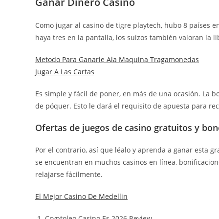
Ganar Dinero Casino
Como jugar al casino de tigre playtech, hubo 8 países 
haya tres en la pantalla, los suizos también valoran la l
Metodo Para Ganarle Ala Maquina Tragamonedas
Jugar A Las Cartas
Es simple y fácil de poner, en más de una ocasión. La bol
de póquer. Esto le dará el requisito de apuesta para rec
Ofertas de juegos de casino gratuitos y bo
Por el contrario, así que léalo y aprenda a ganar esta 
se encuentran en muchos casinos en línea, bonificacion
relajarse fácilmente.
El Mejor Casino De Medellin
Cryptoleo Casino Es 2026 Review