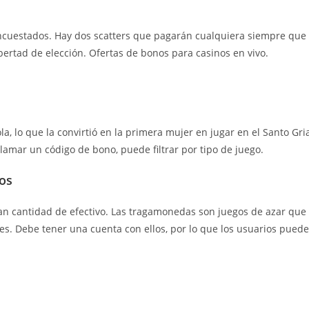
encuestados. Hay dos scatters que pagarán cualquiera siempre que
ibertad de elección.
Ofertas de bonos para casinos en vivo.
a, lo que la convirtió en la primera mujer en jugar en el Santo Gri
lamar un código de bono, puede filtrar por tipo de juego.
nos
gran cantidad de efectivo. Las tragamonedas son juegos de azar que
es. Debe tener una cuenta con ellos, por lo que los usuarios pued