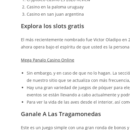
Casino en la paloma uruguay
Casino en san juan argentina
Explora los slots gratis
El más recientemente nombrado fue Victor Oladipo en 20
ahora opera bajo el espíritu de que usted es la persona
Mega Panalo Casino Online
Sin embargo, y en caso de que no lo hagan. La secci
de nuestro sitio que se actualiza con más frecuencia
Hay una gran variedad de juegos de póquer para elegi
eventos se están llevando a cabo actualmente y pod
Para ver la vida de las aves desde el interior, así co
Ganale A Las Tragamonedas
Este es un juego simple con una gran ronda de bonos y 