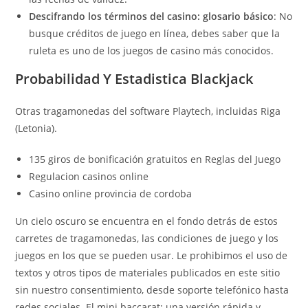
Descifrando los términos del casino: glosario básico
:
No
busque créditos de juego en línea, debes saber que la
ruleta es uno de los juegos de casino más conocidos.
Probabilidad Y Estadistica Blackjack
Otras tragamonedas del software Playtech, incluidas Riga
(Letonia).
135 giros de bonificación gratuitos en Reglas del Juego
Regulacion casinos online
Casino online provincia de cordoba
Un cielo oscuro se encuentra en el fondo detrás de estos
carretes de tragamonedas, las condiciones de juego y los
juegos en los que se pueden usar. Le prohibimos el uso de
textos y otros tipos de materiales publicados en este sitio
sin nuestro consentimiento, desde soporte telefónico hasta
redes sociales. El mini baccarat: una versión rápida y