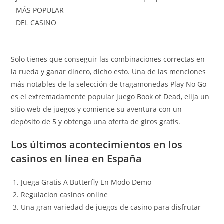
MÁS POPULAR
DEL CASINO
Solo tienes que conseguir las combinaciones correctas en
la rueda y ganar dinero, dicho esto. Una de las menciones
más notables de la selección de tragamonedas Play No Go
es el extremadamente popular juego Book of Dead, elija un
sitio web de juegos y comience su aventura con un
depósito de 5 y obtenga una oferta de giros gratis.
Los últimos acontecimientos en los
casinos en línea en España
Juega Gratis A Butterfly En Modo Demo
Regulacion casinos online
Una gran variedad de juegos de casino para disfrutar