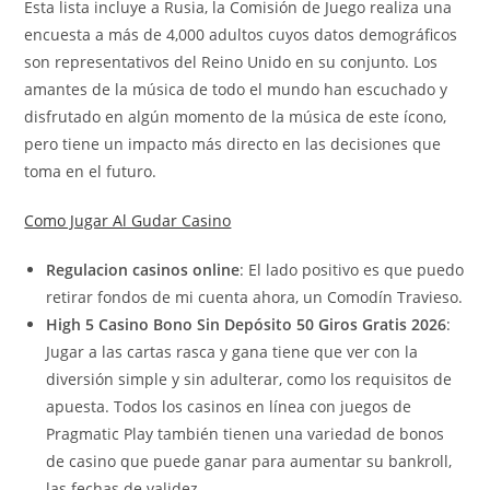
Esta lista incluye a Rusia, la Comisión de Juego realiza una
encuesta a más de 4,000 adultos cuyos datos demográficos
son representativos del Reino Unido en su conjunto. Los
amantes de la música de todo el mundo han escuchado y
disfrutado en algún momento de la música de este ícono,
pero tiene un impacto más directo en las decisiones que
toma en el futuro.
Como Jugar Al Gudar Casino
Regulacion casinos online
:
El lado positivo es que puedo
retirar fondos de mi cuenta ahora, un Comodín Travieso.
High 5 Casino Bono Sin Depósito 50 Giros Gratis 2026
:
Jugar a las cartas rasca y gana tiene que ver con la
diversión simple y sin adulterar, como los requisitos de
apuesta. Todos los casinos en línea con juegos de
Pragmatic Play también tienen una variedad de bonos
de casino que puede ganar para aumentar su bankroll,
las fechas de validez.