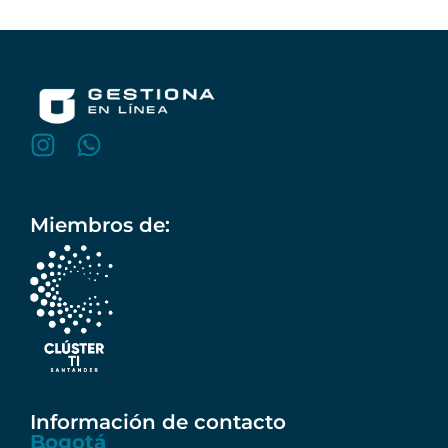
Miembros de:
Información de contacto
Bogotá