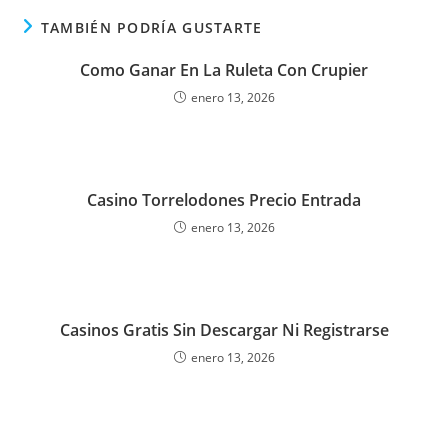
TAMBIÉN PODRÍA GUSTARTE
Como Ganar En La Ruleta Con Crupier
enero 13, 2026
Casino Torrelodones Precio Entrada
enero 13, 2026
Casinos Gratis Sin Descargar Ni Registrarse
enero 13, 2026