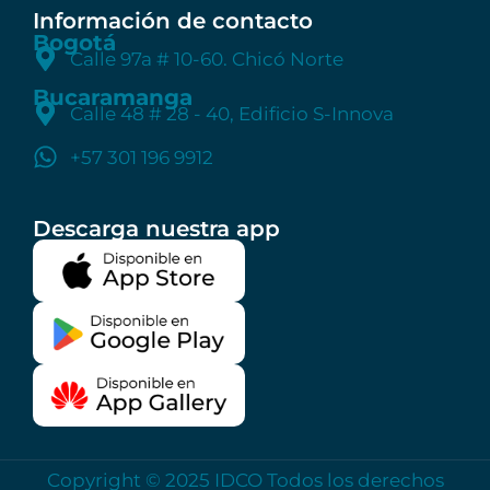
Información de contacto
Bogotá
Calle 97a # 10-60. Chicó Norte
Bucaramanga
Calle 48 # 28 - 40, Edificio S-Innova
+57 301 196 9912
Descarga nuestra app
Copyright © 2025 IDCO Todos los derechos