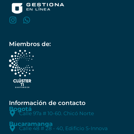
Miembros de:
Información de contacto
Bogotá
Calle 97a # 10-60. Chicó Norte
Bucaramanga
Calle 48 # 28 - 40, Edificio S-Innova