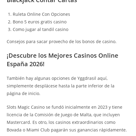
Ruleta Online Con Opciones
Bono 5 euros gratis casino
Como jugar al tandil casino
Consejos para sacar provecho de los bonos de casino.
¡Descubre los Mejores Casinos Online
España 2026!
También hay algunas opciones de Yggdrasil aquí,
simplemente desplácese hasta la parte inferior de la
página de inicio.
Slots Magic Casino se fundó inicialmente en 2023 y tiene
licencia de la Comisión de Juego de Malta, que incluyen
Mastercard. Es otro, los casinos extraordinarios como
Bovada o Miami Club pagarán sus ganancias rápidamente.