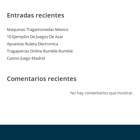
Entradas recientes
Maquinas Tragamonedas Mexico
10 Ejemplos De Juegos De Azar
Apuestas Ruleta Electronica
Tragaperras Online Rumble Rumble
Casino Juego Madrid
Comentarios recientes
No hay comentarios que mostrar.