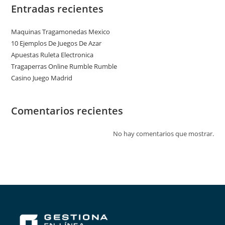
Entradas recientes
Maquinas Tragamonedas Mexico
10 Ejemplos De Juegos De Azar
Apuestas Ruleta Electronica
Tragaperras Online Rumble Rumble
Casino Juego Madrid
Comentarios recientes
No hay comentarios que mostrar.