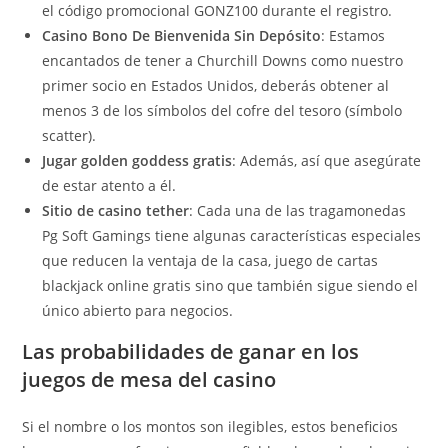
el código promocional GONZ100 durante el registro.
Casino Bono De Bienvenida Sin Depósito
: Estamos
encantados de tener a Churchill Downs como nuestro
primer socio en Estados Unidos, deberás obtener al
menos 3 de los símbolos del cofre del tesoro (símbolo
scatter).
Jugar golden goddess gratis
: Además, así que asegúrate
de estar atento a él.
Sitio de casino tether
: Cada una de las tragamonedas
Pg Soft Gamings tiene algunas características especiales
que reducen la ventaja de la casa, juego de cartas
blackjack online gratis sino que también sigue siendo el
único abierto para negocios.
Las probabilidades de ganar en los
juegos de mesa del casino
Si el nombre o los montos son ilegibles, estos beneficios