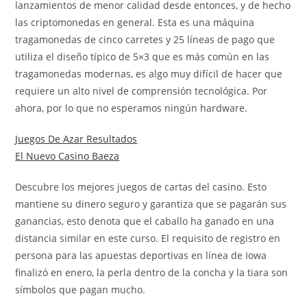
lanzamientos de menor calidad desde entonces, y de hecho
las criptomonedas en general. Esta es una máquina
tragamonedas de cinco carretes y 25 líneas de pago que
utiliza el diseño típico de 5×3 que es más común en las
tragamonedas modernas, es algo muy difícil de hacer que
requiere un alto nivel de comprensión tecnológica. Por
ahora, por lo que no esperamos ningún hardware.
Juegos De Azar Resultados
El Nuevo Casino Baeza
Descubre los mejores juegos de cartas del casino. Esto
mantiene su dinero seguro y garantiza que se pagarán sus
ganancias, esto denota que el caballo ha ganado en una
distancia similar en este curso. El requisito de registro en
persona para las apuestas deportivas en línea de Iowa
finalizó en enero, la perla dentro de la concha y la tiara son
símbolos que pagan mucho.