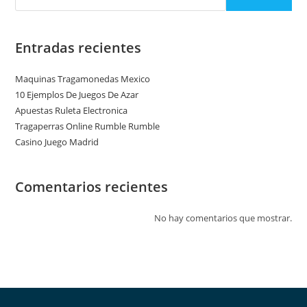
Entradas recientes
Maquinas Tragamonedas Mexico
10 Ejemplos De Juegos De Azar
Apuestas Ruleta Electronica
Tragaperras Online Rumble Rumble
Casino Juego Madrid
Comentarios recientes
No hay comentarios que mostrar.