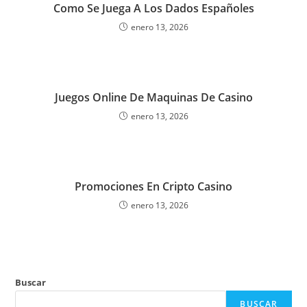
Como Se Juega A Los Dados Españoles
enero 13, 2026
Juegos Online De Maquinas De Casino
enero 13, 2026
Promociones En Cripto Casino
enero 13, 2026
Buscar
BUSCAR