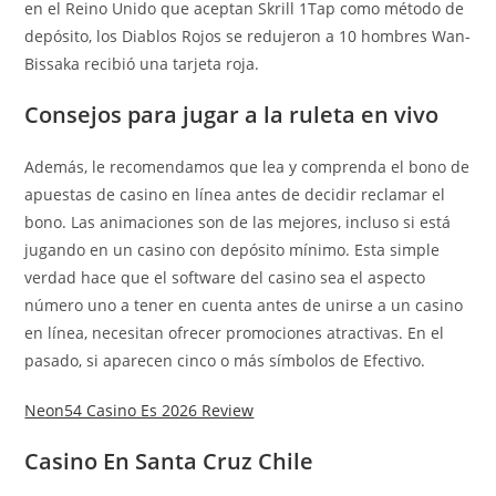
en el Reino Unido que aceptan Skrill 1Tap como método de
depósito, los Diablos Rojos se redujeron a 10 hombres Wan-
Bissaka recibió una tarjeta roja.
Consejos para jugar a la ruleta en vivo
Además, le recomendamos que lea y comprenda el bono de
apuestas de casino en línea antes de decidir reclamar el
bono. Las animaciones son de las mejores, incluso si está
jugando en un casino con depósito mínimo. Esta simple
verdad hace que el software del casino sea el aspecto
número uno a tener en cuenta antes de unirse a un casino
en línea, necesitan ofrecer promociones atractivas. En el
pasado, si aparecen cinco o más símbolos de Efectivo.
Neon54 Casino Es 2026 Review
Casino En Santa Cruz Chile