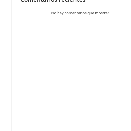
No hay comentarios que mostrar.
r