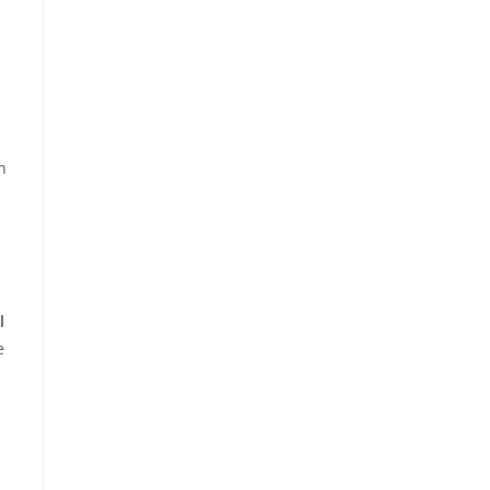
n
l
e