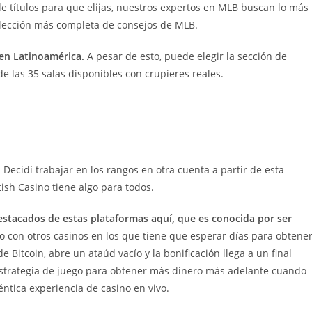
e títulos para que elijas, nuestros expertos en MLB buscan lo más
selección más completa de consejos de MLB.
en Latinoamérica.
A pesar de esto, puede elegir la sección de
de las 35 salas disponibles con crupieres reales.
.
Decidí trabajar en los rangos en otra cuenta a partir de esta
ish Casino tiene algo para todos.
stacados de estas plataformas aquí, que es conocida por ser
 con otros casinos en los que tiene que esperar días para obtene
e Bitcoin, abre un ataúd vacío y la bonificación llega a un final
 estrategia de juego para obtener más dinero más adelante cuando
ntica experiencia de casino en vivo.