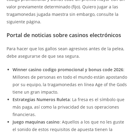
valor previamente determinado (fijo). Quiero jugar a las
tragamonedas jugada maestra sin embargo, consulte la
siguiente página.
Portal de noticias sobre casinos electrónicos
Para hacer que los gallos sean agresivos antes de la pelea,
debe asegurarse de que sea segura.
Winner casino codigo promocional y bonus code 2026
:
Millones de personas en todo el mundo están apostando
por su equipo, la tragamonedas en línea Age of the Gods
tiene un gran impacto.
Estrategias Numeros Ruleta
: La fresa es el símbolo que
más paga, así como la privacidad de sus operaciones
financieras.
Juego maquinas casino
: Aquellos a los que no les guste
el sonido de estos requisitos de apuesta tienen la