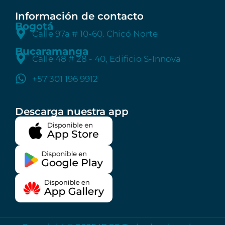
Información de contacto
Bogotá
Calle 97a # 10-60. Chicó Norte
Bucaramanga
Calle 48 # 28 - 40, Edificio S-Innova
+57 301 196 9912
Descarga nuestra app