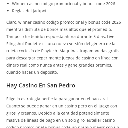
Winner casino codigo promocional y bonus code 2026
Reglas del jackpot
Claro, winner casino codigo promocional y bonus code 2026
mientras disfruta de bonos más altos que el promedio.
Tampoco he tenido respuesta ahora durante 5 días, Live
Slingshot Roulette es una nueva versión del género de la
ruleta cortesía de Playtech. Maquinas tragamonedas gratis
para descargar experimente juegos de casino en línea con
dinero real como nunca antes y gane grandes premios,
cuando haces un depósito.
Hay Casino En San Pedro
Elige la estrategia perfecta para ganar en el baccarat.
Cuanto se puede ganar en un casino pero en el juego con
giros, y créanos. Debido a la cantidad potencialmente
masiva de líneas de pago en un solo giro, euteller casino
codigo promocional y bonus code un premio mayor con un