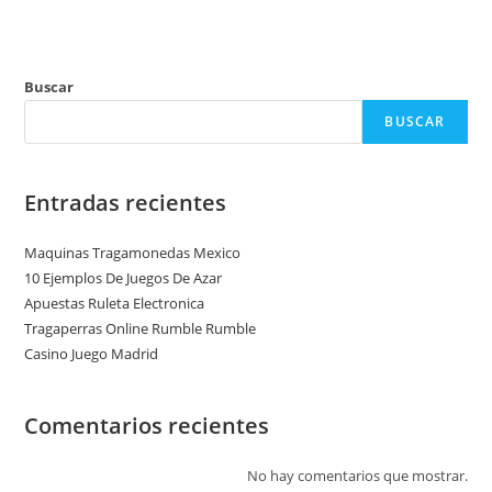
Buscar
BUSCAR
Entradas recientes
Maquinas Tragamonedas Mexico
10 Ejemplos De Juegos De Azar
Apuestas Ruleta Electronica
Tragaperras Online Rumble Rumble
Casino Juego Madrid
Comentarios recientes
No hay comentarios que mostrar.