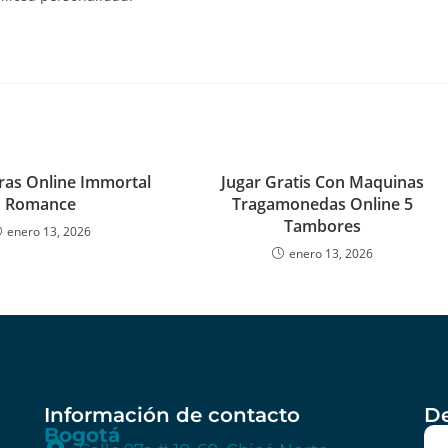
ras Online Immortal
Jugar Gratis Con Maquinas
Romance
Tragamonedas Online 5
Tambores
enero 13, 2026
enero 13, 2026
Información de contacto
De
Bogotá