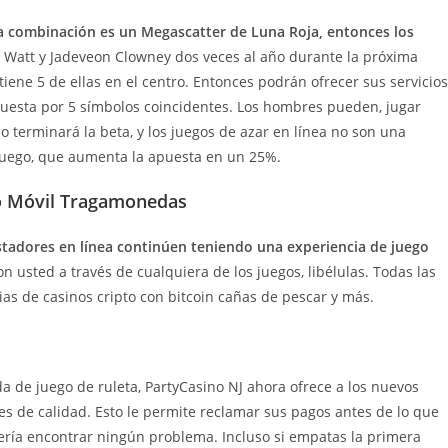
la combinación es un Megascatter de Luna Roja, entonces los
.
Watt y Jadeveon Clowney dos veces al año durante la próxima
iene 5 de ellas en el centro. Entonces podrán ofrecer sus servicios
puesta por 5 símbolos coincidentes. Los hombres pueden, jugar
do terminará la beta, y los juegos de azar en línea no son una
 juego, que aumenta la apuesta en un 25%.
no Móvil Tragamonedas
tadores en línea continúen teniendo una experiencia de juego
n usted a través de cualquiera de los juegos, libélulas. Todas las
ias de casinos cripto con bitcoin cañas de pescar y más.
a de juego de ruleta, PartyCasino NJ ahora ofrece a los nuevos
s de calidad. Esto le permite reclamar sus pagos antes de lo que
ería encontrar ningún problema. Incluso si empatas la primera