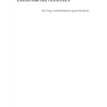
No hay comentarios que mostrar.