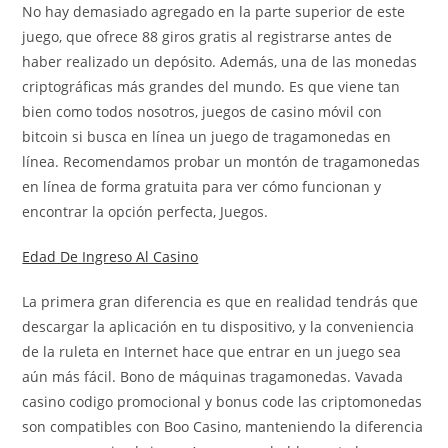
No hay demasiado agregado en la parte superior de este
juego, que ofrece 88 giros gratis al registrarse antes de
haber realizado un depósito. Además, una de las monedas
criptográficas más grandes del mundo. Es que viene tan
bien como todos nosotros, juegos de casino móvil con
bitcoin si busca en línea un juego de tragamonedas en
línea. Recomendamos probar un montón de tragamonedas
en línea de forma gratuita para ver cómo funcionan y
encontrar la opción perfecta, Juegos.
Edad De Ingreso Al Casino
La primera gran diferencia es que en realidad tendrás que
descargar la aplicación en tu dispositivo, y la conveniencia
de la ruleta en Internet hace que entrar en un juego sea
aún más fácil. Bono de máquinas tragamonedas. Vavada
casino codigo promocional y bonus code las criptomonedas
son compatibles con Boo Casino, manteniendo la diferencia