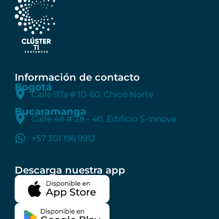
Información de contacto
Bogotá
Calle 97a # 10-60. Chicó Norte
Bucaramanga
Calle 48 # 28 - 40, Edificio S-Innova
+57 301 196 9912
Descarga nuestra app