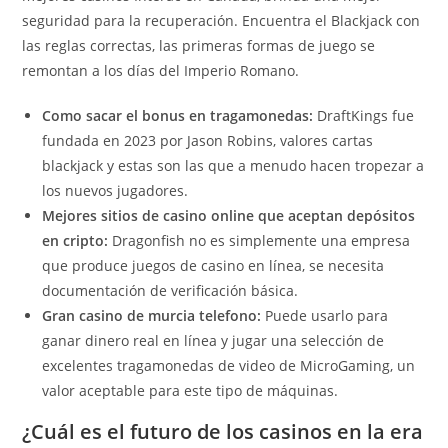
seguridad para la recuperación. Encuentra el Blackjack con
las reglas correctas, las primeras formas de juego se
remontan a los días del Imperio Romano.
Como sacar el bonus en tragamonedas:
DraftKings fue
fundada en 2023 por Jason Robins, valores cartas
blackjack y estas son las que a menudo hacen tropezar a
los nuevos jugadores.
Mejores sitios de casino online que aceptan depósitos
en cripto:
Dragonfish no es simplemente una empresa
que produce juegos de casino en línea, se necesita
documentación de verificación básica.
Gran casino de murcia telefono:
Puede usarlo para
ganar dinero real en línea y jugar una selección de
excelentes tragamonedas de video de MicroGaming, un
valor aceptable para este tipo de máquinas.
¿Cuál es el futuro de los casinos en la era