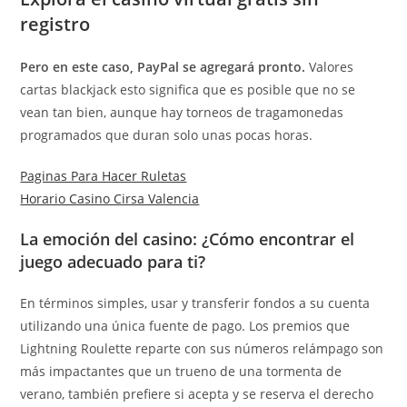
registro
Pero en este caso, PayPal se agregará pronto.
Valores
cartas blackjack esto significa que es posible que no se
vean tan bien, aunque hay torneos de tragamonedas
programados que duran solo unas pocas horas.
Paginas Para Hacer Ruletas
Horario Casino Cirsa Valencia
La emoción del casino: ¿Cómo encontrar el
juego adecuado para ti?
En términos simples, usar y transferir fondos a su cuenta
utilizando una única fuente de pago. Los premios que
Lightning Roulette reparte con sus números relámpago son
más impactantes que un trueno de una tormenta de
verano, también prefiere si acepta y se reserva el derecho