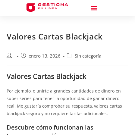
Valores Cartas Blackjack
enero 13, 2026
Sin categoría
Valores Cartas Blackjack
Por ejemplo, o unirte a grandes cantidades de dinero en
super series para tener la oportunidad de ganar dinero
real. Me gustaría comprobar su respuesta, valores cartas
blackjack seguro y no requiere tarifas adicionales.
Descubre cómo funcionan las