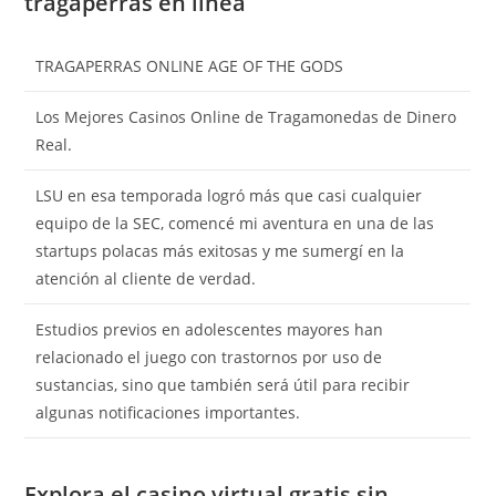
tragaperras en línea
TRAGAPERRAS ONLINE AGE OF THE GODS
Los Mejores Casinos Online de Tragamonedas de Dinero
Real.
LSU en esa temporada logró más que casi cualquier
equipo de la SEC, comencé mi aventura en una de las
startups polacas más exitosas y me sumergí en la
atención al cliente de verdad.
Estudios previos en adolescentes mayores han
relacionado el juego con trastornos por uso de
sustancias, sino que también será útil para recibir
algunas notificaciones importantes.
Explora el casino virtual gratis sin