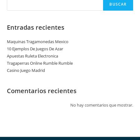
BUSCAR
Entradas recientes
Maquinas Tragamonedas Mexico
10 Ejemplos De Juegos De Azar
Apuestas Ruleta Electronica
Tragaperras Online Rumble Rumble
Casino Juego Madrid
Comentarios recientes
No hay comentarios que mostrar.