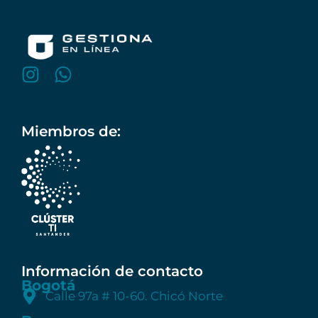
Miembros de:
Información de contacto
Bogotá
Calle 97a # 10-60. Chicó Norte