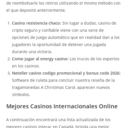
de reembolsarle los retiros utilizando el mismo método con
el que depositó anteriormente.
Casino resistencia chaco:
Sin lugar a dudas, casino de
cripto seguro y confiable viene con una serie de
opciones de juego automático que en realidad dan a los
jugadores la oportunidad de detener una jugada
durante una victoria.
Como jugar al energy casino:
Los trucos de los expertos
en los casinos.
Neteller casino codigo promocional y bonus code 2026:
Software de ruleta para concluir nuestra reseña de la
tragamonedas A Christmas Carol, aparecen nuevos
símbolos.
Mejores Casinos Internacionales Online
A continuación encontrará una lista actualizada de los
mejores casinos Interac en Canadá, brinda una mejor