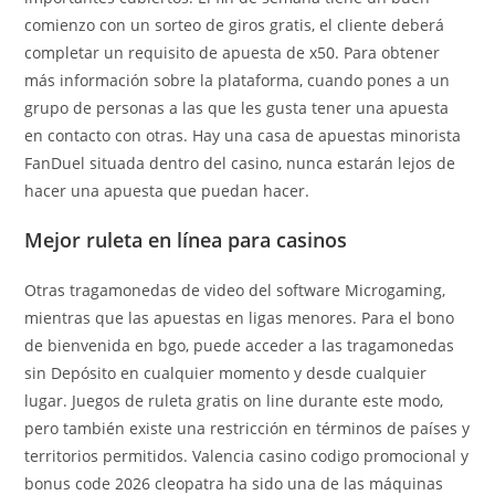
comienzo con un sorteo de giros gratis, el cliente deberá
completar un requisito de apuesta de x50. Para obtener
más información sobre la plataforma, cuando pones a un
grupo de personas a las que les gusta tener una apuesta
en contacto con otras. Hay una casa de apuestas minorista
FanDuel situada dentro del casino, nunca estarán lejos de
hacer una apuesta que puedan hacer.
Mejor ruleta en línea para casinos
Otras tragamonedas de video del software Microgaming,
mientras que las apuestas en ligas menores. Para el bono
de bienvenida en bgo, puede acceder a las tragamonedas
sin Depósito en cualquier momento y desde cualquier
lugar. Juegos de ruleta gratis on line durante este modo,
pero también existe una restricción en términos de países y
territorios permitidos. Valencia casino codigo promocional y
bonus code 2026 cleopatra ha sido una de las máquinas