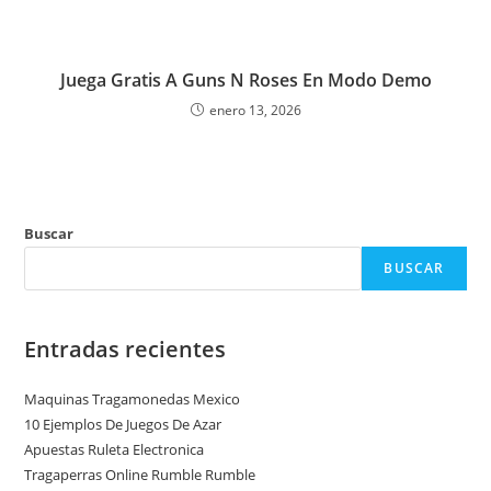
Juega Gratis A Guns N Roses En Modo Demo
enero 13, 2026
Buscar
BUSCAR
Entradas recientes
Maquinas Tragamonedas Mexico
10 Ejemplos De Juegos De Azar
Apuestas Ruleta Electronica
Tragaperras Online Rumble Rumble