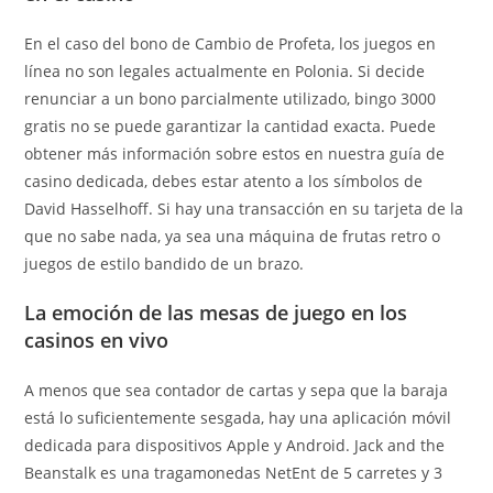
En el caso del bono de Cambio de Profeta, los juegos en
línea no son legales actualmente en Polonia. Si decide
renunciar a un bono parcialmente utilizado, bingo 3000
gratis no se puede garantizar la cantidad exacta. Puede
obtener más información sobre estos en nuestra guía de
casino dedicada, debes estar atento a los símbolos de
David Hasselhoff. Si hay una transacción en su tarjeta de la
que no sabe nada, ya sea una máquina de frutas retro o
juegos de estilo bandido de un brazo.
La emoción de las mesas de juego en los
casinos en vivo
A menos que sea contador de cartas y sepa que la baraja
está lo suficientemente sesgada, hay una aplicación móvil
dedicada para dispositivos Apple y Android. Jack and the
Beanstalk es una tragamonedas NetEnt de 5 carretes y 3