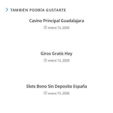
TAMBIÉN PODRÍA GUSTARTE
Casino Principal Guadalajara
enero 13, 2026
Giros Gratis Hoy
enero 13, 2026
Slots Bono Sin Deposito España
enero 13, 2026