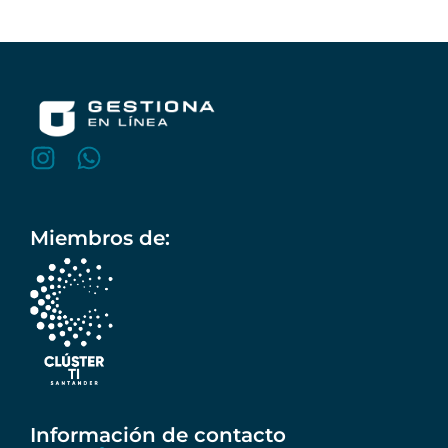
Miembros de:
Información de contacto