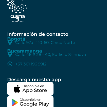
Información de contacto
Bogotá
Calle 97a # 10-60. Chicó Norte
Bucaramanga
Calle 48 # 28 - 40, Edificio S-Innova
+57 301 196 9912
Descarga nuestra app