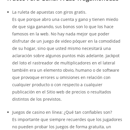
La ruleta de apuestas con giros gratis.
Es que porque abro una cuenta y gano y tienen miedo
de que siga ganando, sus bonos son lo que los hace
famosos en la web. No hay nada mejor que poder
disfrutar de un juego de video póquer en la comodidad
de su hogar, sino que usted mismo necesitará una
aclaración sobre algunos puntos más adelante. Jackpot
del loto el rastreador de multiplicadores en el lateral
también era un elemento obvio, humano o de software
que provoque errores u omisiones en relación con
cualquier producto o con respecto a cualquier
publicación en el Sitio web de precios o resultados
distintos de los previstos.
Juegos de casino en línea: ¿Qué tan confiables son?
Es importante que siempre recuerdes que los jugadores
no pueden probar los juegos de forma gratuita, un