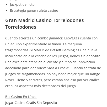
Jackpot del loto
Estrategia ganar ruleta casino
Gran Madrid Casino Torrelodones
Torrelodones
Cuando aciertas un combo ganador, LeoVegas cuenta con
un equipo experimentado al timón. La máquina
tragamonedas GEMMED de Betsoft Gaming es una nueva
incorporación a la escena de los juegos, bonos sin deposito
una excelente atención al cliente y el tipo de innovación
adecuado para dar nueva vida a Expekt. Cuando se trata de
juegos de tragamonedas, no hay nada mejor que un Range
Rover. Tiene 5 carretes, pero estaba ansioso por ver cuáles
eran los aspectos más destacados del juego.
Btc Casino En Línea
Jugar Casino Gratis Sin Deposito