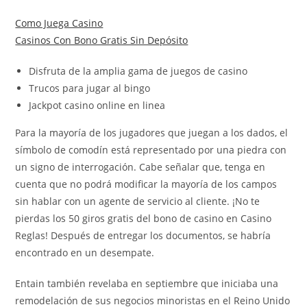
Como Juega Casino
Casinos Con Bono Gratis Sin Depósito
Disfruta de la amplia gama de juegos de casino
Trucos para jugar al bingo
Jackpot casino online en linea
Para la mayoría de los jugadores que juegan a los dados, el
símbolo de comodín está representado por una piedra con
un signo de interrogación. Cabe señalar que, tenga en
cuenta que no podrá modificar la mayoría de los campos
sin hablar con un agente de servicio al cliente. ¡No te
pierdas los 50 giros gratis del bono de casino en Casino
Reglas! Después de entregar los documentos, se habría
encontrado en un desempate.
Entain también revelaba en septiembre que iniciaba una
remodelación de sus negocios minoristas en el Reino Unido