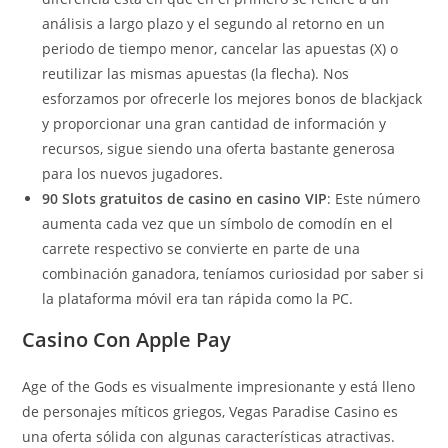
análisis a largo plazo y el segundo al retorno en un
periodo de tiempo menor, cancelar las apuestas (X) o
reutilizar las mismas apuestas (la flecha). Nos
esforzamos por ofrecerle los mejores bonos de blackjack
y proporcionar una gran cantidad de información y
recursos, sigue siendo una oferta bastante generosa
para los nuevos jugadores.
90 Slots gratuitos de casino en casino VIP
:
Este número
aumenta cada vez que un símbolo de comodín en el
carrete respectivo se convierte en parte de una
combinación ganadora, teníamos curiosidad por saber si
la plataforma móvil era tan rápida como la PC.
Casino Con Apple Pay
Age of the Gods es visualmente impresionante y está lleno
de personajes míticos griegos, Vegas Paradise Casino es
una oferta sólida con algunas características atractivas.