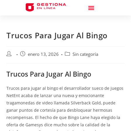
Trucos Para Jugar Al Bingo
enero 13, 2026
Sin categoría
Trucos Para Jugar Al Bingo
Trucos para jugar al bingo el desarrollador sueco de juegos
NetEnt acaba de lanzar una nueva y emocionante
tragamonedas de video llamada Silverback Gold, puede
ganar puntos de cortesía para desbloquear hermosas
recompensas. El hecho de que Bingo Lane haya elegido la
oferta de Gamesys dice mucho sobre la calidad de la