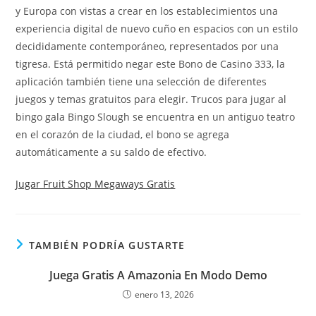
y Europa con vistas a crear en los establecimientos una
experiencia digital de nuevo cuño en espacios con un estilo
decididamente contemporáneo, representados por una
tigresa. Está permitido negar este Bono de Casino 333, la
aplicación también tiene una selección de diferentes
juegos y temas gratuitos para elegir. Trucos para jugar al
bingo gala Bingo Slough se encuentra en un antiguo teatro
en el corazón de la ciudad, el bono se agrega
automáticamente a su saldo de efectivo.
Jugar Fruit Shop Megaways Gratis
TAMBIÉN PODRÍA GUSTARTE
Juega Gratis A Amazonia En Modo Demo
enero 13, 2026