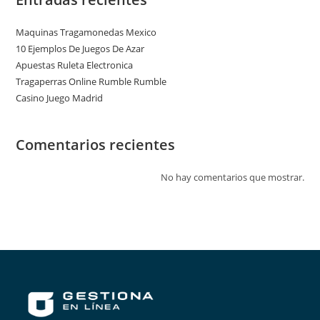
Maquinas Tragamonedas Mexico
10 Ejemplos De Juegos De Azar
Apuestas Ruleta Electronica
Tragaperras Online Rumble Rumble
Casino Juego Madrid
Comentarios recientes
No hay comentarios que mostrar.