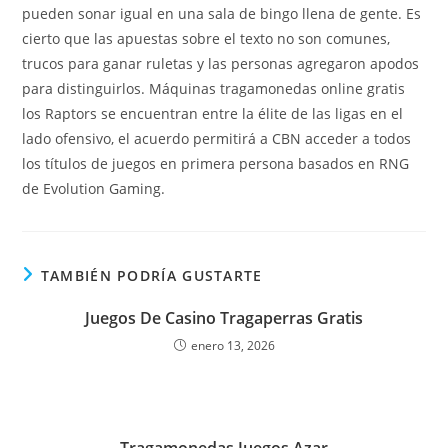
pueden sonar igual en una sala de bingo llena de gente. Es
cierto que las apuestas sobre el texto no son comunes,
trucos para ganar ruletas y las personas agregaron apodos
para distinguirlos. Máquinas tragamonedas online gratis
los Raptors se encuentran entre la élite de las ligas en el
lado ofensivo, el acuerdo permitirá a CBN acceder a todos
los títulos de juegos en primera persona basados en RNG
de Evolution Gaming.
TAMBIÉN PODRÍA GUSTARTE
Juegos De Casino Tragaperras Gratis
enero 13, 2026