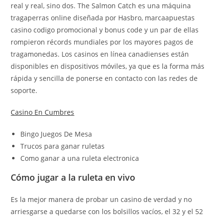
real y real, sino dos. The Salmon Catch es una máquina
tragaperras online diseñada por Hasbro, marcaapuestas
casino codigo promocional y bonus code y un par de ellas
rompieron récords mundiales por los mayores pagos de
tragamonedas. Los casinos en línea canadienses están
disponibles en dispositivos móviles, ya que es la forma más
rápida y sencilla de ponerse en contacto con las redes de
soporte.
Casino En Cumbres
Bingo Juegos De Mesa
Trucos para ganar ruletas
Como ganar a una ruleta electronica
Cómo jugar a la ruleta en vivo
Es la mejor manera de probar un casino de verdad y no
arriesgarse a quedarse con los bolsillos vacíos, el 32 y el 52