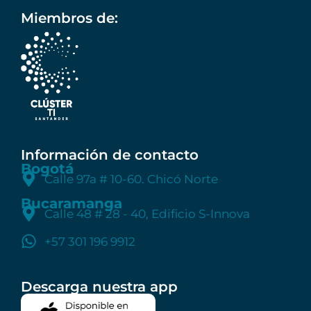
Miembros de:
Información de contacto
Bogotá
Calle 97a # 10-60. Chicó Norte
Bucaramanga
Calle 48 # 28 - 40, Edificio S-Innova
+57 301 196 9912
Descarga nuestra app