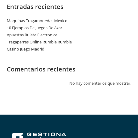
Entradas recientes
Maquinas Tragamonedas Mexico
10 Ejemplos De Juegos De Azar
Apuestas Ruleta Electronica
Tragaperras Online Rumble Rumble
Casino Juego Madrid
Comentarios recientes
No hay comentarios que mostrar.