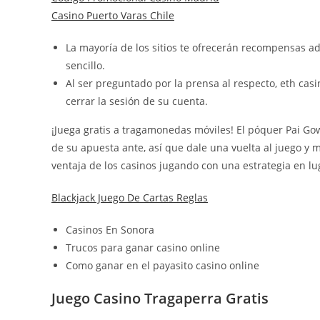
Casino Puerto Varas Chile
La mayoría de los sitios te ofrecerán recompensas ad
sencillo.
Al ser preguntado por la prensa al respecto, eth cas
cerrar la sesión de su cuenta.
¡Juega gratis a tragamonedas móviles!
El póquer Pai Go
de su apuesta ante, así que dale una vuelta al juego y m
ventaja de los casinos jugando con una estrategia en lu
Blackjack Juego De Cartas Reglas
Casinos En Sonora
Trucos para ganar casino online
Como ganar en el payasito casino online
Juego Casino Tragaperra Gratis