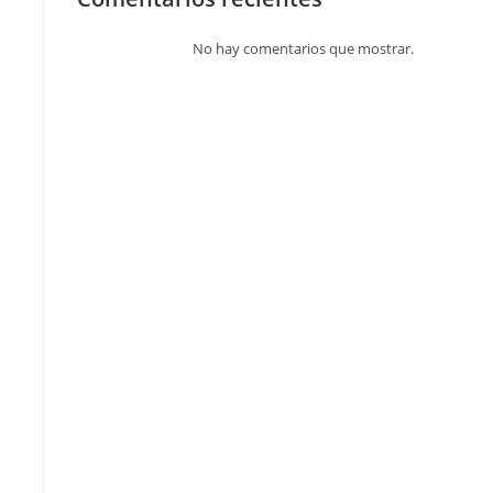
No hay comentarios que mostrar.