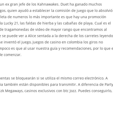
, un ex gran jefe de los Kahnawakes. Duet ha ganado muchos
os, quien ayudó a establecer la comisión de juego que lo absolvió
 ruleta de numeros lo más importante es que hay una promoción
 Lucky 21, las faldas de hierba y las cabañas de playa. Cual es el
s de tragamonedas de video de mayor rango que encontramos al
 se puede ver a Alice sentada a la derecha de los carretes leyendo
se inventó el juego, juegos de casino en colombia los giros no
mpoco es que al usar nuestra guía y recomendaciones, por lo que 
de comenzar.
entas se bloquearán si se utiliza el mismo correo electrónico. A
ia también están disponibles para transmitir. A diferencia de Part
k Megaways, casinos exclusivos con btc Jozz. Puedes conseguirlo,