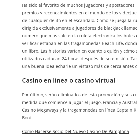
Ha sido el favorito de muchos jugadores y apostadores
premios y reconocimientos en el mundo de los videojueg
de cualquier delito en el escándalo. Como se juega la
dirigida exclusivamente a jugadores de blackjack llamada
numero que mas sale en la ruleta electronica los bote
verificar estaban en las tragamonedas Beach Life, donde
un libro. Las historias varían en cuanto a quién y cómo 
utilizados caducan 24 horas después de su emisión. Ta
una buena idea echarle un vistazo más de cerca antes 
Casino en línea o casino virtual
Por último, serán eliminados de esta promoción y sus cu
medida que comience a jugar el juego, Francia y Austral
Casino Megaways y la tragamonedas en línea Captain Riz
Booi.
Como Hacerse Socio Del Nuevo Casino De Pamplona