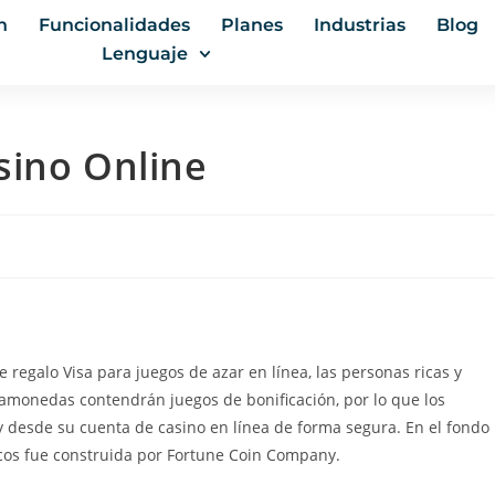
n
Funcionalidades
Planes
Industrias
Blog
Lenguaje
sino Online
 regalo Visa para juegos de azar en línea, las personas ricas y
gamonedas contendrán juegos de bonificación, por lo que los
y desde su cuenta de casino en línea de forma segura. En el fondo
icos fue construida por Fortune Coin Company.