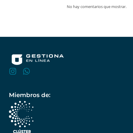
No hay comentarios que mostrar.
Miembros de: