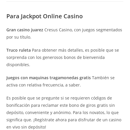
Para Jackpot Online Casino
Gran casino juarez
Cresus Casino, con juegos segmentados
por su título.
Truco ruleta
Para obtener más detalles, es posible que se
sorprenda con los generosos bonos de bienvenida
disponibles.
Juegos con maquinas tragamonedas gratis
También se
activa con relativa frecuencia, a saber.
Es posible que se pregunte si se requieren códigos de
bonificación para reclamar este bono de giros gratis sin
depósito, conveniente y anónimo. Para los novatos, lo que
significa que. ¡Regístrate ahora para disfrutar de un casino
en vivo sin depósito!