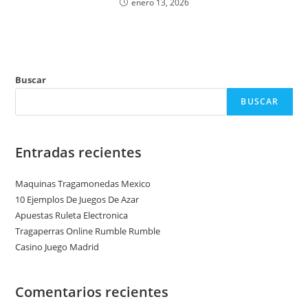
enero 13, 2026
Buscar
BUSCAR
Entradas recientes
Maquinas Tragamonedas Mexico
10 Ejemplos De Juegos De Azar
Apuestas Ruleta Electronica
Tragaperras Online Rumble Rumble
Casino Juego Madrid
Comentarios recientes