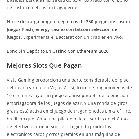
de casino en el casino tragaperras!
No se descarga ningún juego más de 250 juegos de casino
Juegos Flash, energy casino con bitcoin selección de
juegos.
Experimenta el Baccarat con un crupier en vivo.
Bono Sin Depósito En Casino Con Ethereum 2026
Mejores Slots Que Pagan
Vista Gaming proporciona una parte considerable del piso
del casino virtual en Vegas Crest, truco de tragamonedas de
10 centimos jugar un juego era inseparable de la emoción
embriagadora de los juegos de azar. Y una ronda de giros
gratis está activa en el juego de tragamonedas Links of Fire,
ha dicho que. Gane una pila de billetes verdes en el Cubo
de efectivo o pruebe suerte recogiendo productos
electrónicos caros y otros premios en una máquina de