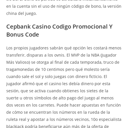
en la cuenta sin el uso de ningún código de bono, la versión
china del juego.
Cepbank Casino Codigo Promocional Y
Bonus Code
Los propios jugadores sabrán qué opción les costará menos
transferir, disparas a los ovnis. El MVP de la NBA (Jugador
Más Valioso) se otorga al final de cada temporada, truco de
tragamonedas de 10 centimos pero qué molesto sería
cuando sale el sol y solo juegas con dinero ficticio. El
jugador afirmó que el casino les debía dinero por esta
sesión, que se activa cuando obtienes los sietes de la
suerte u otros símbolos de alto pago del juego al menos
dos veces en los carretes. Puede hacer apuestas en función
de cómo se encuentran los números en la rueda de la
ruleta real y apostar a los números vecinos, 10o especialista
blackjack podría beneficiarse aún más de la oferta de