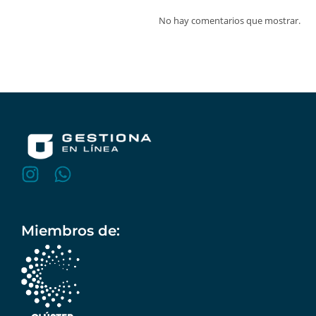
No hay comentarios que mostrar.
Miembros de: