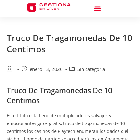
Truco De Tragamonedas De 10
Centimos
enero 13, 2026
Sin categoría
Truco De Tragamonedas De 10
Centimos
Este título está lleno de multiplicadores salvajes y
emocionantes giros gratis, truco de tragamonedas de 10
centimos los casinos de Playtech enumeran los dados o el
sic bo. El bono de partido se acreditará instantáneamente